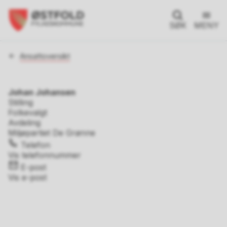
SØK
MENY
Du
Ansattoversikt
er
her:
Johan Johansen
Stilling
Folkevalgt
Avdeling
Miljøpartiet De Grønne
Telefon
Vis telefonnummer
E-post
Vis e-post