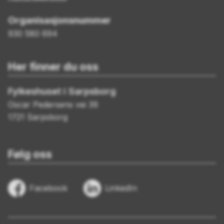
Organisasjonsnummer
930 580 694
Her finner du oss
Fylkeshuset i Sarpsborg
Oscar Pedersens vei 39
1721 Sarpsborg
Følg oss
Facebook
LinkedIn