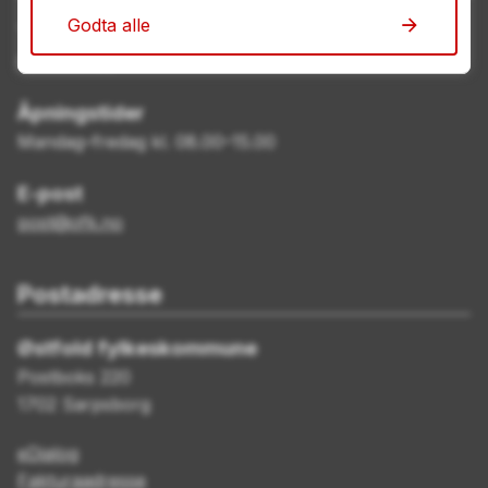
Godta alle
Telefon
69 11 70 00
Åpningstider
Mandag–fredag kl. 08.00–15.00
E-post
post@ofk.no
Postadresse
Østfold fylkeskommune
Postboks 220
1702 Sarpsborg
eDialog
Fakturaadresse