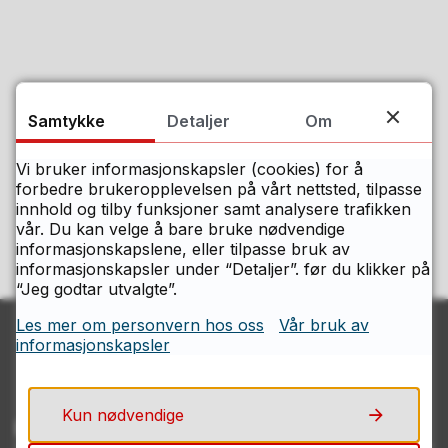
Samtykke
Detaljer
Om
Fant du det du lette etter på denne
siden?
Vi bruker informasjonskapsler (cookies) for å
forbedre brukeropplevelsen på vårt nettsted, tilpasse
innhold og tilby funksjoner samt analysere trafikken
Ja
Nei
vår. Du kan velge å bare bruke nødvendige
informasjonskapslene, eller tilpasse bruk av
informasjonskapsler under “Detaljer”. før du klikker på
“Jeg godtar utvalgte”.
Les mer om personvern hos oss
Vår bruk av
informasjonskapsler
Kun nødvendige
Kontakt Østfolds servicesenter