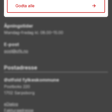
Godta alle
Telefon
69 11 70 00
Åpningstider
Mandag–fredag kl. 08.00–15.00
E-post
post@ofk.no
Postadresse
Østfold fylkeskommune
Postboks 220
1702 Sarpsborg
eDialog
Fakturaadresse