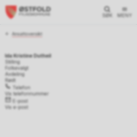
SØK
MENY
Du
Ansattoversikt
er
her:
Ida Kristine Dutheil
Stilling
Folkevalgt
Avdeling
Rødt
Telefon
Vis telefonnummer
E-post
Vis e-post