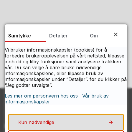
Samtykke
Detaljer
Om
Fant du det du lette etter på denne
siden?
Vi bruker informasjonskapsler (cookies) for å
forbedre brukeropplevelsen på vårt nettsted, tilpasse
innhold og tilby funksjoner samt analysere trafikken
Ja
Nei
vår. Du kan velge å bare bruke nødvendige
informasjonskapslene, eller tilpasse bruk av
informasjonskapsler under “Detaljer”. før du klikker på
“Jeg godtar utvalgte”.
Les mer om personvern hos oss
Vår bruk av
informasjonskapsler
Kun nødvendige
Kontakt Østfolds servicesenter