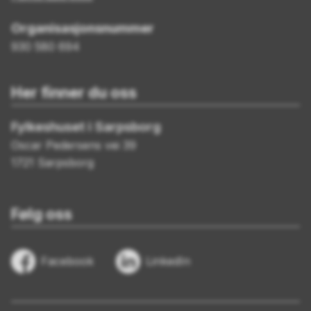
Organisasjonsnummer
930 580 694
Her finner du oss
Fylkeshuset i Sarpsborg
Oscar Pedersens vei 39
1721 Sarpsborg
Følg oss
Facebook
LinkedIn