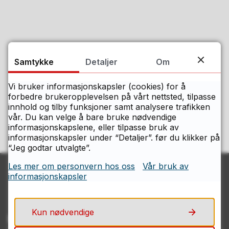
Samtykke
Detaljer
Om
Fant du det du lette etter på denne
siden?
Vi bruker informasjonskapsler (cookies) for å
forbedre brukeropplevelsen på vårt nettsted, tilpasse
innhold og tilby funksjoner samt analysere trafikken
Ja
Nei
vår. Du kan velge å bare bruke nødvendige
informasjonskapslene, eller tilpasse bruk av
informasjonskapsler under “Detaljer”. før du klikker på
“Jeg godtar utvalgte”.
Les mer om personvern hos oss
Vår bruk av
informasjonskapsler
Kun nødvendige
Kontakt Østfolds servicesenter