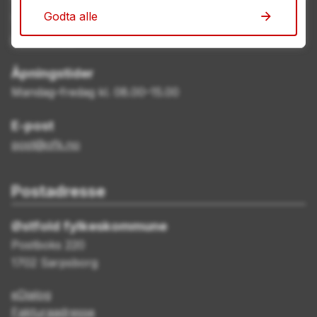
Godta alle
Telefon
69 11 70 00
Åpningstider
Mandag–fredag kl. 08.00–15.00
E-post
post@ofk.no
Postadresse
Østfold fylkeskommune
Postboks 220
1702 Sarpsborg
eDialog
Fakturaadresse