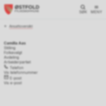
SØK
MENY
Du
Ansattoversikt
er
her:
Camilla Aas
Stilling
Folkevalgt
Avdeling
Arbeiderpartiet
Telefon
Vis telefonnummer
E-post
Vis e-post