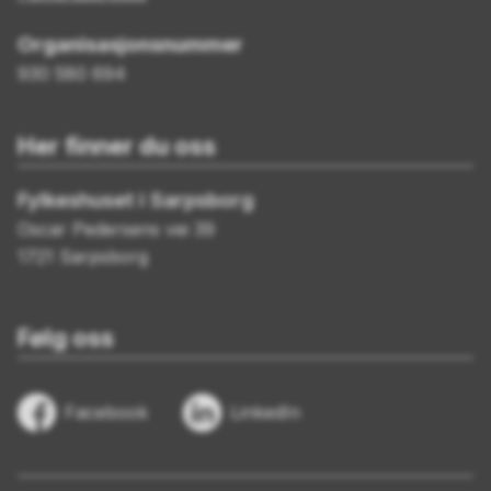
Organisasjonsnummer
930 580 694
Her finner du oss
Fylkeshuset i Sarpsborg
Oscar Pedersens vei 39
1721 Sarpsborg
Følg oss
Facebook
LinkedIn