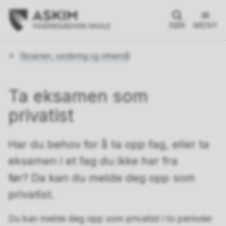
SØK
MENY
Du
Eksamen, vurdering og vitnemål
er
her:
Ta eksamen som
privatist
Har du behov for å ta opp fag, eller ta
eksamen i et fag du ikke har fra
før? Da kan du melde deg opp som
privatist.
Du kan melde deg opp som privatist i to perioder