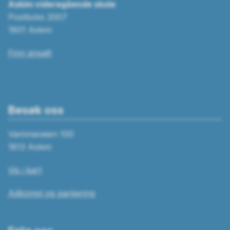
Askim videregående skole
Postboks 2007
1801 Askim
Finn ansatt
Besøk oss
Vammaveien 100
1813 Askim
Vis i kart
Adkomst og parkering