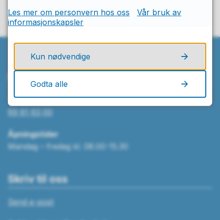
Les mer om personvern hos oss
Vår bruk av
informasjonskapsler
Kun nødvendige
Ring oss
Godta alle
Telefon
69 81 63 00
Åpningstider
Mandag – fredag kl. 08.00-15.30
Skriv til oss
Send e-post