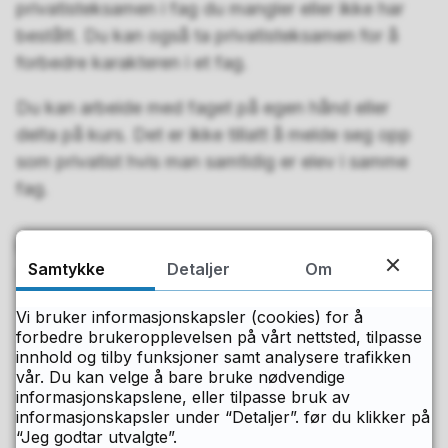
privatisteksamen i fag du mangler eller ikke har
bestått. Du kan også ta privatisteksamen for å
forbedre karakteren i et fag.
Du kan arbeide med faget på egen hånd eller
delta på kurs. Det er ikke tillatt å melde seg opp
som privatist hvis man samtidig er elev i samme
fag.
Publisert
29.05.2020 15.46
Samtykke
Detaljer
Om
Sist endret
09.01.2024 11.17
Vi bruker informasjonskapsler (cookies) for å
forbedre brukeropplevelsen på vårt nettsted, tilpasse
Fant du det du lette etter på denne
innhold og tilby funksjoner samt analysere trafikken
vår. Du kan velge å bare bruke nødvendige
siden?
informasjonskapslene, eller tilpasse bruk av
informasjonskapsler under “Detaljer”. før du klikker på
“Jeg godtar utvalgte”.
Ja
Nei