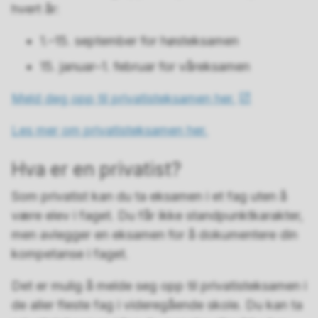
hvert år:
1.–15. september for høsteksamen
15. januar–1. februar for våreksamen
Meld deg opp til privatisteksamen her.
Les mer om privatisteksamen her.
Hva er en privatist?
Som privatist kan du ta eksamen i et fag uten å
være elev i faget. Du får ikke standpunktkarakter,
men avlegger en eksamen for å dokumentere din
kompetanse i faget.
Det er mulig å melde seg opp til privatisteksamen i
de aller fleste fag i videregående skole. Du kan ta