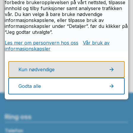
forbedre brukeropplevelsen på vårt nettsted, tilpasse
Individuelt tilpasset løp
innhold og tilby funksjoner samt analysere trafikken
vår. Du kan velge å bare bruke nødvendige
informasjonskapslene, eller tilpasse bruk av
informasjonskapsler under “Detaljer”. før du klikker på
“Jeg godtar utvalgte”.
Fant du det du lette etter på denne
Les mer om personvern hos oss
Vår bruk av
informasjonskapsler
siden?
Ja
Nei
Kun nødvendige
Godta alle
Ring oss
Telefon