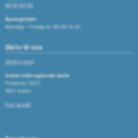
69 81 63 00
Åpningstider
Mandag – fredag kl. 08.00-15.30
Skriv til oss
Send e-post
Askim videregående skole
Postboks 2007
1801 Askim
Finn ansatt