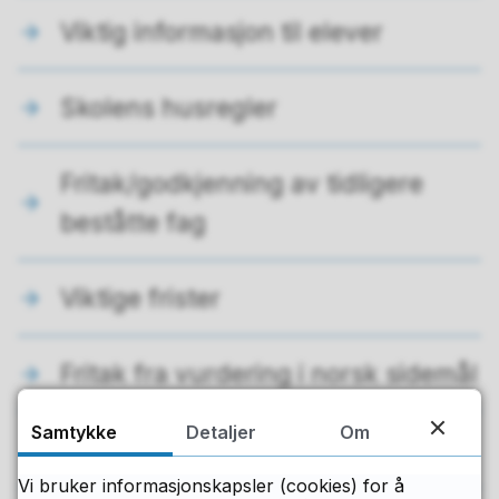
Viktig informasjon til elever
Skolens husregler
Fritak/godkjenning av tidligere
beståtte fag
Viktige frister
Fritak fra vurdering i norsk sidemål
Samtykke
Detaljer
Om
Fritak fra vurdering i kroppsøving
Vi bruker informasjonskapsler (cookies) for å