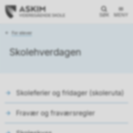
SØK
MENY
Du
For elever
er
her:
Skolehverdagen
Skoleferier og fridager (skoleruta)
Fravær og fraværsregler