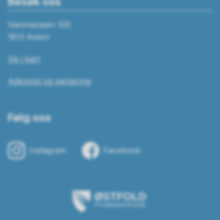
Besøk oss
Vammaveien 100
1813 Askim
Vis i kart
Adkomst og parkering
Følg oss
Instagram
Facebook
Østfold
fylkeskommune