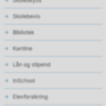
Skoleskyss
Skolebevis
Bibliotek
Kantine
Lån og stipend
InSchool
Elevforsikring