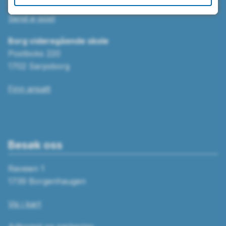
Send e-post
Borg videregående skole
Postboks 220
1702 Sarpsborg
Finn ansatt
Besøk oss
Raveien 1
1739 Borgenhaugen
Vis i kart