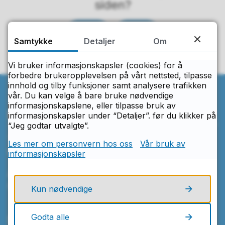
siden?
Ja
Nei
Samtykke
Detaljer
Om
Vi bruker informasjonskapsler (cookies) for å
forbedre brukeropplevelsen på vårt nettsted, tilpasse
innhold og tilby funksjoner samt analysere trafikken
vår. Du kan velge å bare bruke nødvendige
informasjonskapslene, eller tilpasse bruk av
Ring oss
informasjonskapsler under “Detaljer”. før du klikker på
“Jeg godtar utvalgte”.
Telefon
Les mer om personvern hos oss
Vår bruk av
69 97 31 00
informasjonskapsler
Åpningstider
Mandag–fredag kl. 08.00–15.30
Kun nødvendige
Godta alle
Skriv til oss