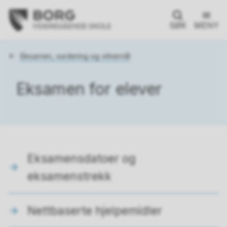
SØK
MENY
Du
Eksamen, vurdering og vitnemål
er
her:
Eksamen for elever
Eksamensdatoer og
eksamenstrekk
Nettbaserte hjelpemidler