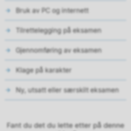
Bruk av PC og internett
Tilrettelegging på eksamen
Gjennomføring av eksamen
Klage på karakter
Ny, utsatt eller særskilt eksamen
Fant du det du lette etter på denne