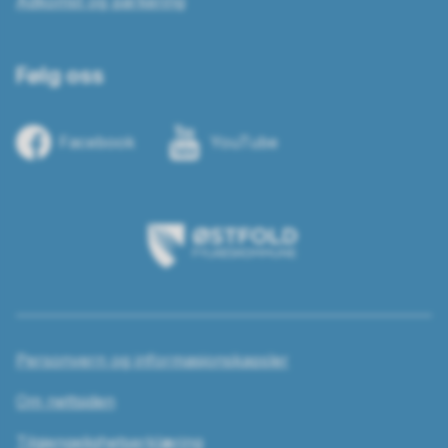
Adkomst og parkering
Følg oss
Facebook
YouTube
Østfold
fylkeskommune
Personvern og informasjonskapsler
Om nettsiden
Tilgjengelighetserklæring