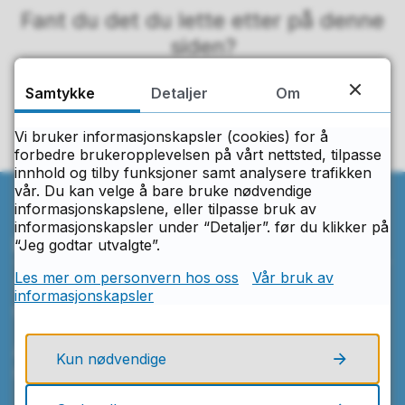
Fant du det du lette etter på denne
siden?
Samtykke
Detaljer
Om
Ja
Nei
Vi bruker informasjonskapsler (cookies) for å
forbedre brukeropplevelsen på vårt nettsted, tilpasse
innhold og tilby funksjoner samt analysere trafikken
vår. Du kan velge å bare bruke nødvendige
informasjonskapslene, eller tilpasse bruk av
informasjonskapsler under “Detaljer”. før du klikker på
Ring oss
“Jeg godtar utvalgte”.
Les mer om personvern hos oss
Vår bruk av
Telefon
informasjonskapsler
69 97 31 00
Åpningstider
Kun nødvendige
Mandag–fredag kl. 08.00–15.30