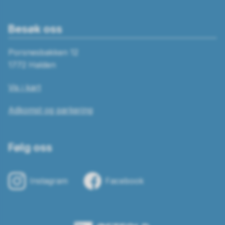
Besøk oss
Porsnesbakken 12
1772 Halden
Vis i kart
Adkomst og parkering
Følg oss
Instagram
Facebook