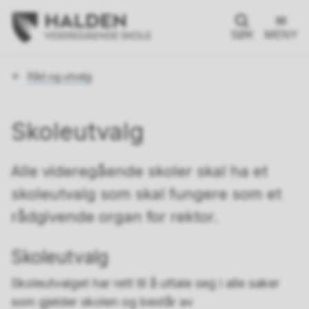
SØK
MENY
Du
Råd og utvalg
er
her:
Skoleutvalg
Alle videregående skoler skal ha et
skoleutvalg som skal fungere som et
rådgivende organ for rektor.
Skoleutvalg
Skoleutvalget har rett til å uttale seg i alle saker
som gjelder skolen og består av