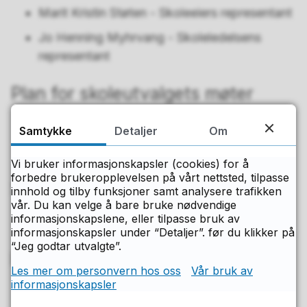
Marit Kristin Støten - Skoleeiers representant
Jo Henning Myhrvang - Skoleledelsens
representant
Plan for skoleutvalgets møter
Mandag 10.11.25
Samtykke
Detaljer
Om
Onsdag 03.12.25
Vi bruker informasjonskapsler (cookies) for å
forbedre brukeropplevelsen på vårt nettsted, tilpasse
Sakslister og møtereferater
innhold og tilby funksjoner samt analysere trafikken
vår. Du kan velge å bare bruke nødvendige
informasjonskapslene, eller tilpasse bruk av
Se saker og møtereferater fra skoleutvalget
informasjonskapsler under “Detaljer”. før du klikker på
“Jeg godtar utvalgte”.
Retningslinjer
Les mer om personvern hos oss
Vår bruk av
informasjonskapsler
Se retningslinjer for skoleutvalg i