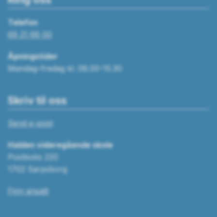
Telefon
69 21 66 00
Åpningstider
Mandag–fredag kl. 08.00–15.30
Skriv til oss
Send e-post
Halden videregående skole
Postboks 220
1702 Sarpsborg
Finn ansatt