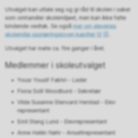
Utvalget kan uttale seg og gi råd til skolen i saker
som omhandler skolemiljøet, men kan ikke fatte
bindende vedtak. Se også
mer om elevenes
skolemiljø opplæringsloven kapittel 12
.
Utvalget har møte ca. fire ganger i året.
Medlemmer i skoleutvalget
Yousr Yousif Fakhri - Leder
Fiona Solli Woodburd - Sekretær
Vilde Susanne Stenvard Herstad - Elev
representant
Emil Stang Lund - Elevrepresentant
Anne Helèn Nøhr - Ansattrepresentant