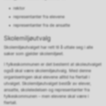
rektor
representanter fra elevene
representanter fra de ansatte
Skolemiljøutvalg
Skolemiljøutvalget har rett til å uttale seg i alle
saker som gjelder skolemiljøet.
I fylkeskommunen er det bestemt at skoleutvalget
også skal være skolemiljøutvalg. Med denne
organiseringen skal elevene alltid ha flertall i
utvalget. Skolemiljøutvalget består av elever,
ansatte, skoleledelsen og representanter fra
fylkeskommunen – men elevene skal være i
flertall.