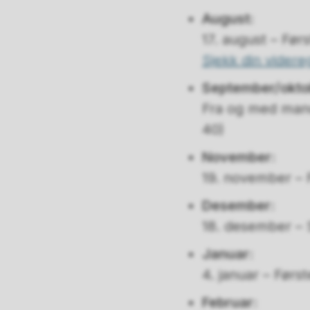
August:
17. august – Før
Sjekk din videre
September/okto
Fra og med mand
40)
November:
19. november – F
Desember:
18. desember – S
Januar:
4. januar – Førs
Februar: