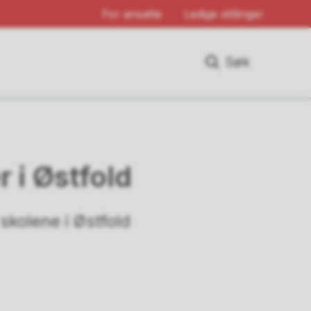
For ansatte
Ledige stillinger
Søk
 i Østfold
skolene i Østfold