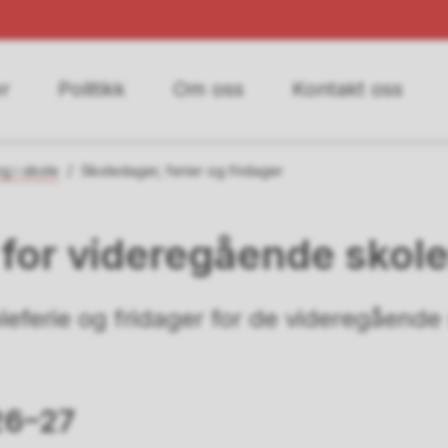
r
Politikk
Om oss
Kontakt oss
g i skole
Skoledager, ferier og fridager
for videregående skoler
leferie og fridager for de videregående 
26–27