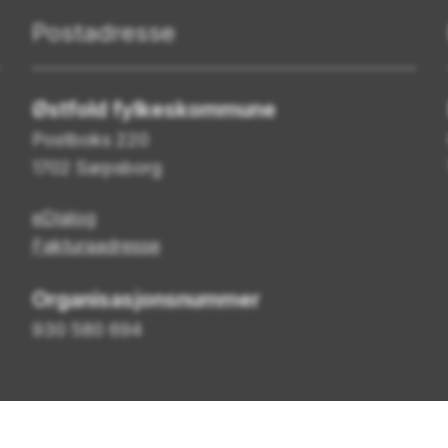
Postadresse
Østfold fylkeskommune
Postboks 220
1702 Sarpsborg
eDialog
Fakturaadresse
Organisasjonsnummer
930 580 694