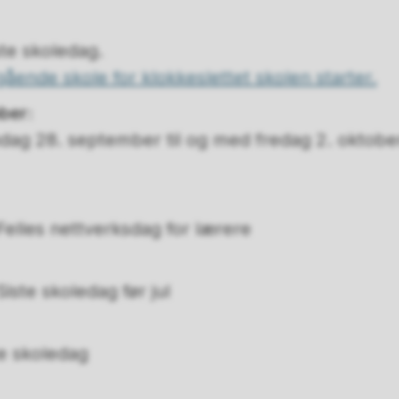
ste skoledag.
gående skole for klokkeslettet skolen starter.
ber:
ag 28. september til og med fredag 2. oktober
elles nettverksdag for lærere
iste skoledag før jul
te skoledag