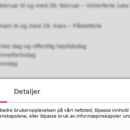
ebruar til og med 26. februar – Vinterferie (uke
ars til og med 29. mars – Påskeferie
rnes dag og offentlig høytidsdag
himmelfartsdag
lovsdag
skoledag
Detaljer
er per år: 190
bedre brukeropplevelsen på vårt nettsted, tilpasse innhold 
 skal snart på høring og vil først bli vedtatt i 
skapslene, eller tilpasse bruk av informasjonskapsler under