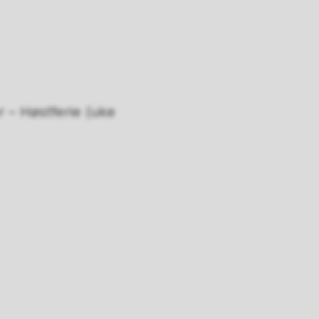
 – Høstferie (uke