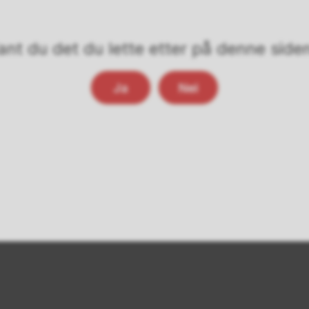
ant du det du lette etter på denne side
Ja
Nei