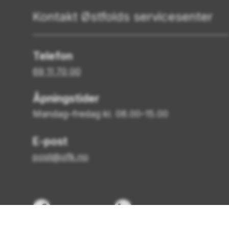
Kontakt Østfolds servicesenter
Telefon
69 11 70 00
Åpningstider
Mandag–fredag kl. 08.00–15.00
E-post
post@ofk.no
Facebook
LinkedIn