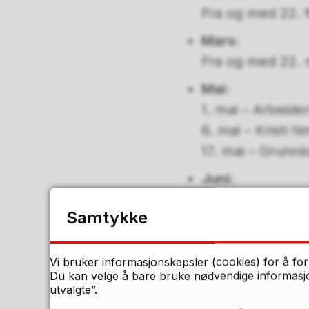
Fra og med 22. f
Mars:
Fra og med 22. m
Mai:
1. mai – Arbeide
6. mai – Kristi 
17. mai – Grunn
Juni:
17. juni – Siste 
Samtykke
Total antall skoledag
Vi bruker informasjonskapsler (cookies) for å for
Skoleruta for 2027/28
Du kan velge å bare bruke nødvendige informasjon
utvalgte”.