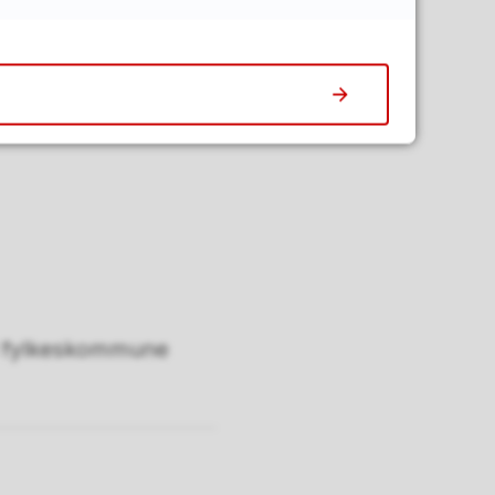
 Sjekk din kommunes
ld fylkeskommune