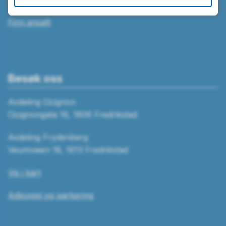
Finn ansatt
Besøk oss
Avdeling Cicignon
Cicignongata 19, 1606 Fredrikstad
Avdeling Frydenberg
Veumveien 18, 1613 Fredrikstad
Vis i kart
Adkomst og parkering