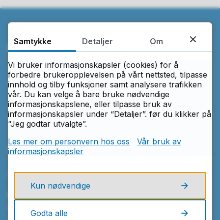
Samtykke
Detaljer
Om
Ring oss
Vi bruker informasjonskapsler (cookies) for å
Telefon
forbedre brukeropplevelsen på vårt nettsted, tilpasse
69 36 64 00
innhold og tilby funksjoner samt analysere trafikken
vår. Du kan velge å bare bruke nødvendige
informasjonskapslene, eller tilpasse bruk av
Åpningstider
informasjonskapsler under “Detaljer”. før du klikker på
Mandag–fredag kl. 08.00–15.30
“Jeg godtar utvalgte”.
Les mer om personvern hos oss
Vår bruk av
Skriv til oss
informasjonskapsler
Send e-post
Kun nødvendige
Frederik
II
videregående skole
Postboks 220
Godta alle
1702 Sarpsborg