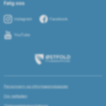
Følg oss
Instagram
Facebook
YouTube
Østfold
fylkeskommune
Personvern og informasjonskapsler
Om nettsiden
Tilgjengelighetserklæring