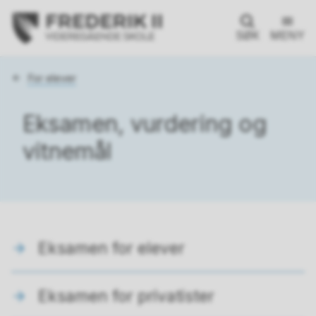
SØK
MENY
Du
For elever
er
her:
Eksamen, vurdering og
vitnemål
Eksamen for elever
Eksamen for privatister