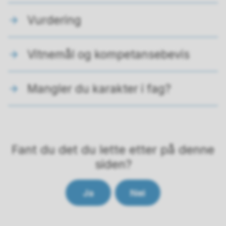
Vurdering
Vitnemål og kompetansebevis
Mangler du karakter i fag?
Fant du det du lette etter på denne
siden?
Ja
Nei