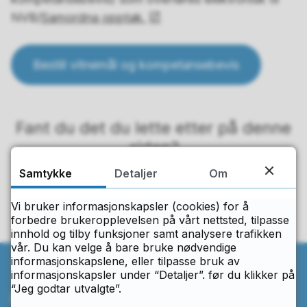
NVB/
Samordna opptak.
Bestill vitnemål og kompetansebevis
Fant du det du lette etter på denne
siden?
Samtykke
Detaljer
Om
Ja
Nei
Vi bruker informasjonskapsler (cookies) for å
forbedre brukeropplevelsen på vårt nettsted, tilpasse
innhold og tilby funksjoner samt analysere trafikken
vår. Du kan velge å bare bruke nødvendige
informasjonskapslene, eller tilpasse bruk av
informasjonskapsler under “Detaljer”. før du klikker på
“Jeg godtar utvalgte”.
Ring oss