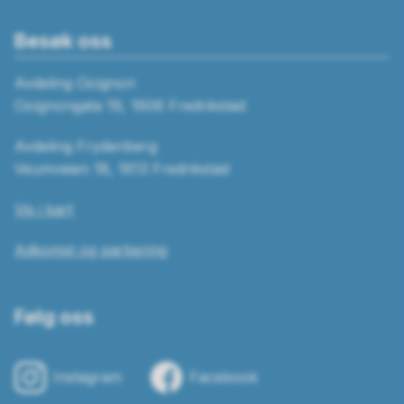
Besøk oss
Avdeling Cicignon
Cicignongata 19, 1606 Fredrikstad
Avdeling Frydenberg
Veumveien 18, 1613 Fredrikstad
Vis i kart
Adkomst og parkering
Følg oss
Instagram
Facebook