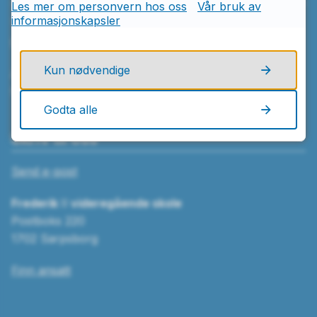
Les mer om personvern hos oss
Vår bruk av
informasjonskapsler
Telefon
69 36 64 00
Kun nødvendige
Åpningstider
Mandag–fredag kl. 08.00–15.30
Godta alle
Skriv til oss
Send e-post
Frederik
II
videregående skole
Postboks 220
1702 Sarpsborg
Finn ansatt