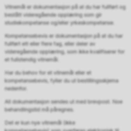
Vitnemål er dokumentasjon på at du har fullført og
bestått videregående opplæring som gir
studiekompetanse og/eller yrkeskompetanse.
Kompetansebevis er dokumentasjon på at du har
fullført ett eller flere fag, eller deler av
videregående opplæring, som ikke kvalifiserer for
et fullstendig vitnemål.
Har du behov for et vitnemål eller et
kompetansebevis, fyller du ut bestillingsskjema
nedenfor.
All dokumentasjon sendes ut med brevpost. Noe
behandlingstid må påregnes.
Det er kun nye vitnemål (ikke
kompetansebevis) som overføres elektronisk til