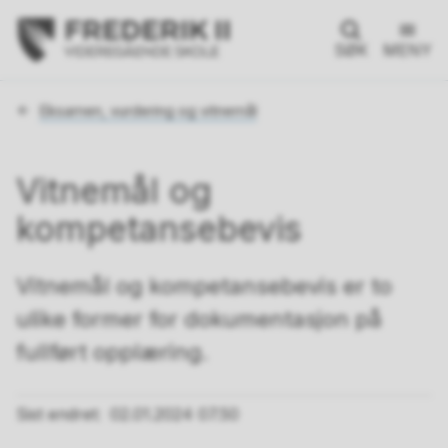
SØK
MENY
Du
Eksamen, vurdering og vitnemål
er
her:
Vitnemål og
kompetansebevis
Vitnemål og kompetansebevis er to
ulike former for dokumentasjon på
fullført opplæring.
Sist endret
02.01.2024 07.50