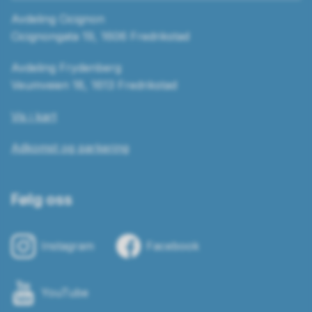
Avdeling Cicignon
Cicignongata 19, 1606 Fredrikstad
Avdeling Frydenberg
Veumveien 18, 1613 Fredrikstad
Vis i kart
Adkomst og parkering
Følg oss
Instagram
Facebook
YouTube