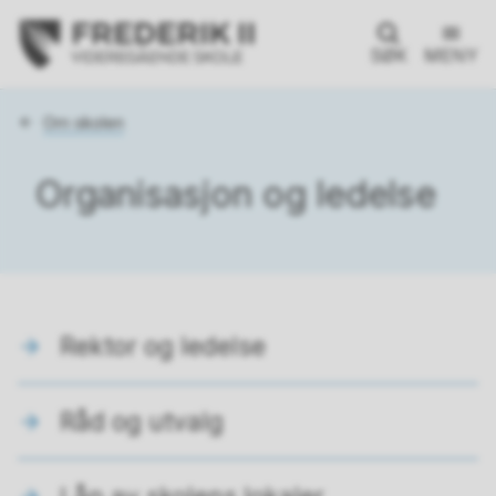
SØK
MENY
Du
Om skolen
er
her:
Organisasjon og ledelse
Rektor og ledelse
Råd og utvalg