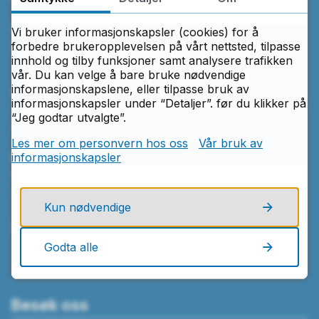
Åpningstider
Vi bruker informasjonskapsler (cookies) for å
Mandag–fredag kl. 08.00–15.30
forbedre brukeropplevelsen på vårt nettsted, tilpasse
innhold og tilby funksjoner samt analysere trafikken
vår. Du kan velge å bare bruke nødvendige
informasjonskapslene, eller tilpasse bruk av
Skriv til oss
informasjonskapsler under “Detaljer”. før du klikker på
“Jeg godtar utvalgte”.
Send e-post
Les mer om personvern hos oss
Vår bruk av
informasjonskapsler
Frederik
II
videregående skole
Postboks 220
1702 Sarpsborg
Kun nødvendige
Finn ansatt
Godta alle
Besøk oss