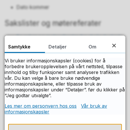
Dato kommer
Sakslister og møtereferater
Se saker og møtereferater fra skoleutvalget
Samtykke
Detaljer
Om
Retningslinjer
Vi bruker informasjonskapsler (cookies) for å
forbedre brukeropplevelsen på vårt nettsted, tilpasse
Se retningslinjer for skoleutvalg i
innhold og tilby funksjoner samt analysere trafikken
Østfold (ofk.no)
vår. Du kan velge å bare bruke nødvendige
informasjonskapslene, eller tilpasse bruk av
Les mer om skoleutvalg og elevråd på ofk.no
informasjonskapsler under “Detaljer”. før du klikker på
“Jeg godtar utvalgte”.
Les mer om personvern hos oss
Vår bruk av
Sist endret
14.01.2024 18.30
informasjonskapsler