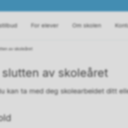
tilbud
For elever
Om skolen
Kont
lutten av skoleåret
l slutten av skoleåret
u kan ta med deg skolearbeidet ditt elle
old