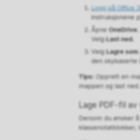
Logg på Office 
instruksjonene 
Åpne
OneDrive
Velg
Last ned
.
Velg
Lagre som
den skybaserte l
Tips:
Opprett en map
mappen og last ned.
Lage PDF-fil av
Dersom du ønsker å t
klassenotatblokker, 