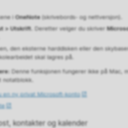
kene i
OneNote
(skrivebords- og nettversjon).
ut > Utskrift
. Deretter velger du skriver
Microso
n, den eksterne harddisken eller den skybaser
olearbeidet skal lagres på.
ere:
Denne funksjonen fungerer ikke på Mac, 
at notatblokk.
u en ny privat Microsoft-konto
te
st, kontakter og kalender