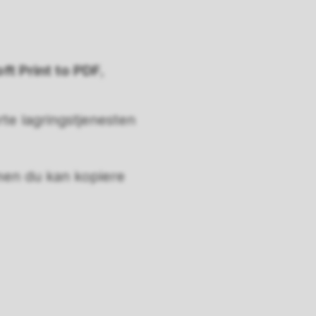
ft Print to PDF
,
te lagringstjenesten
men du kan kopiere