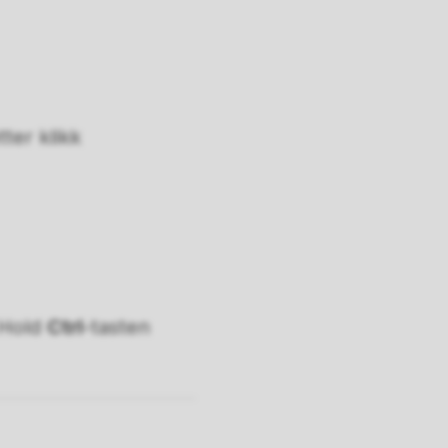
ter klikk
 Hold
Ctrl
-tasten