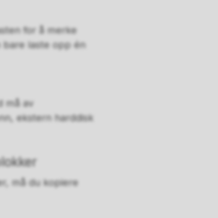
asten for å merke
n bare laste opp én
id må av
nn, ekstern harddisk
blokker
er, må du kopiere