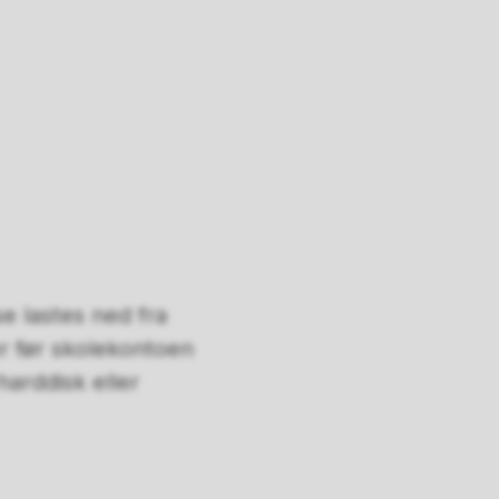
se lastes ned fra
er før skolekontoen
harddisk eller