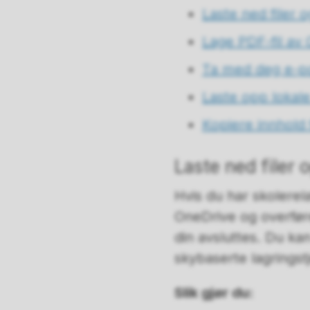
Laste ned filer
Lage PDF-fil av
Ta med deg e-po
Laste opp lokale
Kopiere innhold 
Laste ned filer
Hvis du har skolerel
OneDrive og overføre
din avsluttes. Du ka
skybaserte lagringst
Slik gjør du: