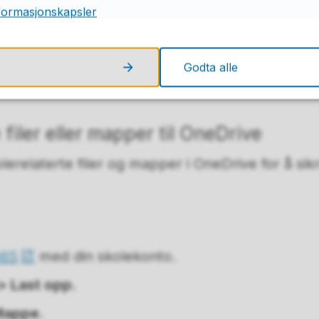
formasjonskapsler
ngstjenesten Outlook-datafil (PST) skal lagres på
OK
, deretter
Fullfør
.
Godta alle
beskytte
Outlook
-datafil (PST) filen med et
valg
 filer eller mapper til OneDrive
lerelaterte filer og mapper i OneDrive for å sik
365
med din skolekonto.
> Last opp
.
Mappe
.