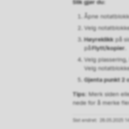
Slik gjør du:
Åpne notatblok
Velg notatblokken
Høyreklikk
på si
på
Flytt/kopier
.
Velg plassering,
Velg notatblokke
Gjenta punkt 2 
Tips
: Merk siden ell
nede for å merke fle
Sist endret
28.05.2025 14