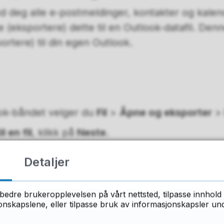
d deg alle e-postmeldinger, kontakter og kalen
e (eksportere) dette til en Outlook-datafil. Den
ortere) til din egen Outlook.
ok-båndet velger du
Fil
>
Åpne og eksporter
l en fil
, klikk på
Neste
.
tafil (PST)
, klikk på
Neste.
Detaljer
 e-postkontoen
du vil eksportere. Kontroller at
dermapper.
På denne måten blir alt på kontoen 
bedre brukeropplevelsen på vårt nettsted, tilpasse innhold 
kter og innboks. Velg
Neste.
skapslene, eller tilpasse bruk av informasjonskapsler under
ennom
for å velge minnepennen, den eksterne ha