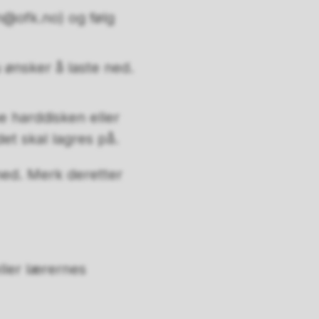
@ofk.no) og følg
 ønsker å laste ned.
e harddisken eller
et skal lagres på.
ned. Merk deretter
ller lærernes