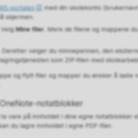
365-portalen
med din skolekonto (brukernavn
på skjermen.
. Velg
Mine filer
. Merk de filene og mappene du
. Deretter velger du minnepennen, den ekstern
agringstjenesten som ZIP-filen med skolearbeid
pe og flytt filer og mapper du ønsker å laste 
 OneNote-notatblokker
a vare på innholdet i dine egne notatblokker e
kan du lagre innholdet i egne PDF-filer.