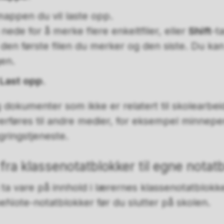
 mappen du vil laste opp.
 nede for å merke flere enkeltfiler, eller
Shift
-t
m den første filen du merker og den siste. Du ka
en.
Last opp
.
og dokumenter som ikke er relatert til skolearbe
erføres til andre medier, for eksempel minnepe
gringstjeneste.
fra klassenotatblokker til egne notat
ta vare på innhold i lærernes klassenotatblokk
eNote-notatblokker før du slutter på skolen.