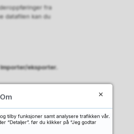
deroppføringer fra
ne datafilen kan du
>
Importer/eksporter.
Om
 det er merket av
eksportert:
og tilby funksjoner samt analysere trafikken vår.
 “Detaljer”. før du klikker på “Jeg godtar
rddisken eller den