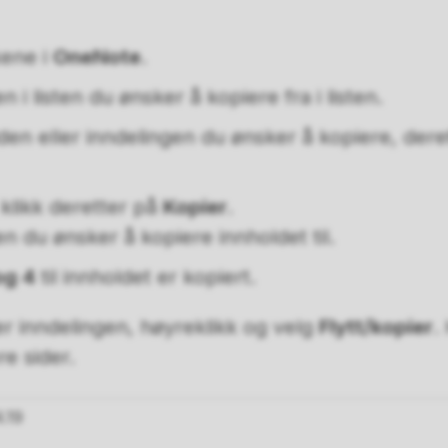
kene i
OneNote
.
 i listen du ønsker å kopiere fra i listen.
den eller inndelingen du ønsker å kopiere, deret
 klikk deretter på
Kopier
.
n du ønsker å kopiere innholdet til.
og 4
til innholdet er kopiert.
er inndelingen, høyreklikk og velg
Flytt/kopier
.
re sider.
.19