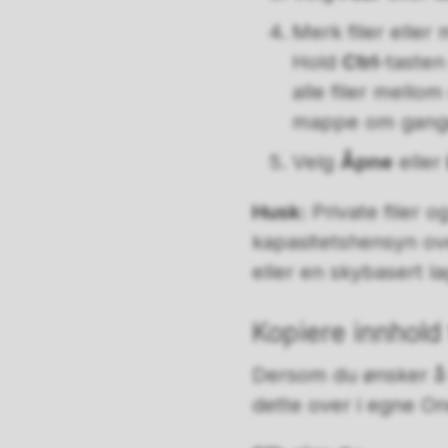
Merk filer eller
Hold
Ctrl
-tasten
alle filer mello
mappe om gang
Velg
Åpne
eller
Husk:
Private filer 
kapasitetshensyn ov
eller en skybasert la
Kopiere innhold 
Dersom du ønsker å 
dette over i egne On