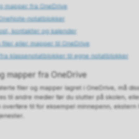
 og mapper fra OneDrive
 OneNote-notatblokker
st, kontakter og kalender
 filer eller mapper til OneDrive
fra klassenotatblokker til egne notatblokker
 og mapper fra OneDrive
aterte filer og mapper lagret i OneDrive, må dis
s til andre medier før du slutter på skolen, ell
n overføre til for eksempel minnepenn, ekstern 
jenester.