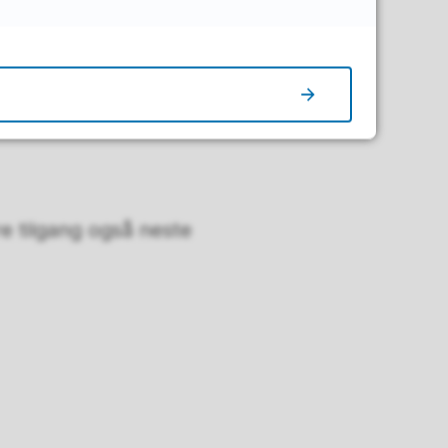
. Skriv inn et
fritt passord
, klikk
re tilgang også neste