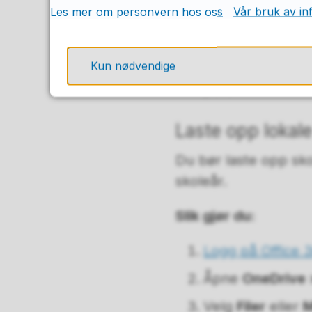
Les mer om personvern hos oss
Vår bruk av in
skybaserte lagri
filnavn, og velg
Kun nødvendige
Velg om du vil 
på
OK
.
Laste opp lokale
Du bør laste opp sko
skoleår.
Slik gjør du:
Logg på Office 
Åpne
OneDrive 
Velg
Filer
eller