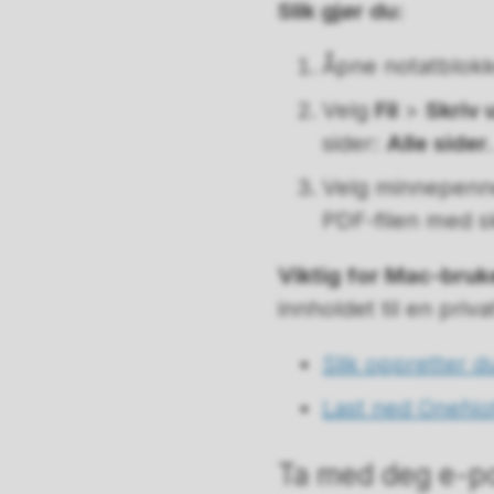
Slik gjør du:
Åpne notatblok
Velg
Fil
>
Skriv 
sider:
Alle sider.
Velg minnepenne
PDF-filen med sk
Viktig for Mac-bruk
innholdet til en priv
Slik oppretter d
Last ned OneNo
Ta med deg e-po