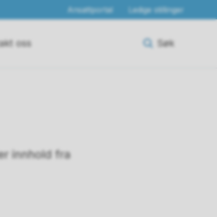
Ansattportal
Ledige stillinger
akt oss
Søk
r innhold fra