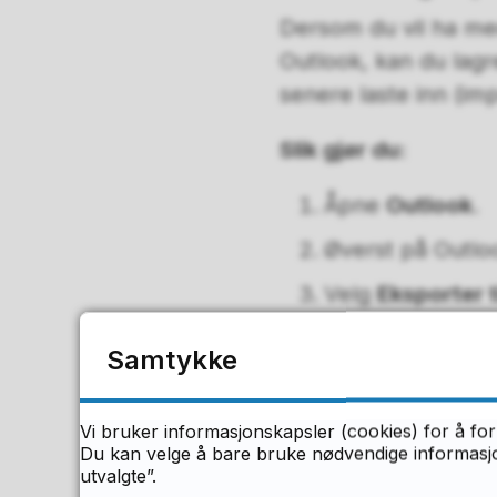
Dersom du vil ha me
Outlook, kan du lagr
senere laste inn (imp
Slik gjør du:
Åpne
Outlook
.
Øverst på Outlo
Velg
Eksporter ti
Velg
Outlook-da
Samtykke
Velg
navnet på
for
Inkluder un
Vi bruker informasjonskapsler (cookies) for å for
Kalender, konta
Du kan velge å bare bruke nødvendige informasjon
utvalgte”.
Klikk på
Bla gj