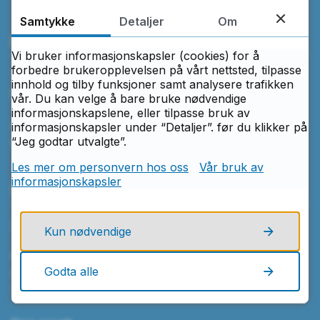
Samtykke
Detaljer
Om
Ring oss
Vi bruker informasjonskapsler (cookies) for å
forbedre brukeropplevelsen på vårt nettsted, tilpasse
Telefon
innhold og tilby funksjoner samt analysere trafikken
69 10 20 00
vår. Du kan velge å bare bruke nødvendige
informasjonskapslene, eller tilpasse bruk av
Åpningstider
informasjonskapsler under “Detaljer”. før du klikker på
“Jeg godtar utvalgte”.
Mandag–fredag kl. 08.00–15.30
Les mer om personvern hos oss
Vår bruk av
informasjonskapsler
Skriv til oss
Send e-post
Kun nødvendige
Greåker videregående skole
Godta alle
Postboks 130
1720 Greåker