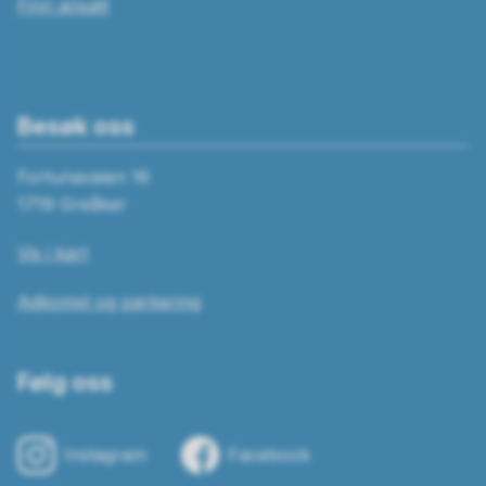
Finn ansatt
Besøk oss
Fortunaveien 16
1719 Greåker
Vis i kart
Adkomst og parkering
Følg oss
Instagram
Facebook