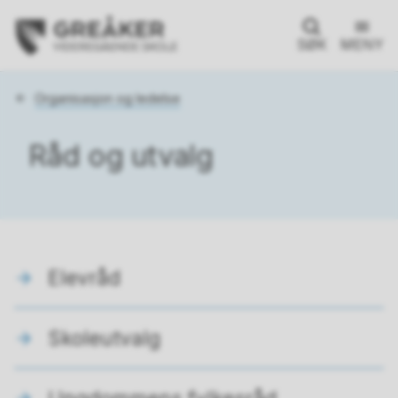
SØK
MENY
Du
Organisasjon og ledelse
er
her:
Råd og utvalg
Elevråd
Skoleutvalg