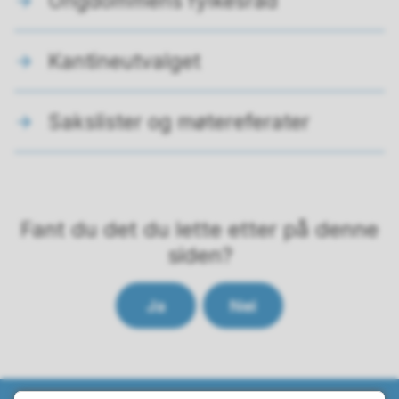
Ungdommens fylkesråd
Kantineutvalget
Sakslister og møtereferater
Fant du det du lette etter på denne
siden?
Ja
Nei