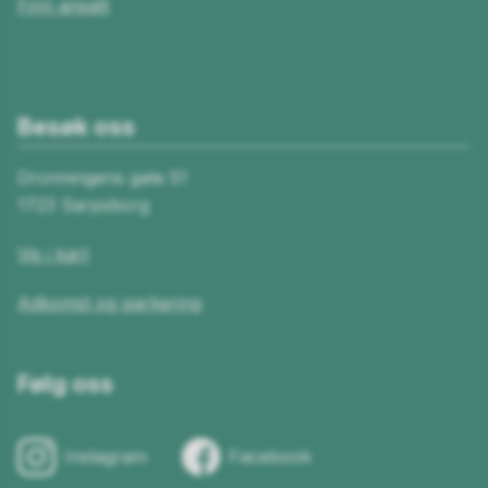
Finn ansatt
Besøk oss
Dronningens gate 51
1723 Sarpsborg
Vis i kart
Adkomst og parkering
Følg oss
Instagram
Facebook