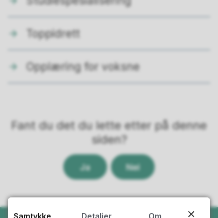
Studiespesialisering
Toppidrett
Opplæring for voksne
Fant du det du lette etter på denne
siden?
Ja
Nei
Samtykke
Detaljer
Om