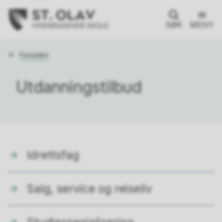
SØK
MENY
Du
Forsiden
er
her:
Utdanningstilbud
Idrettsfag
Salg, service og reiseliv