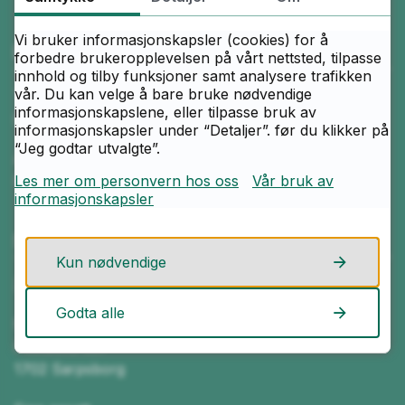
Vi bruker informasjonskapsler (cookies) for å
Ring oss
forbedre brukeropplevelsen på vårt nettsted, tilpasse
innhold og tilby funksjoner samt analysere trafikken
vår. Du kan velge å bare bruke nødvendige
Telefon
informasjonskapslene, eller tilpasse bruk av
69 16 24 00
informasjonskapsler under “Detaljer”. før du klikker på
“Jeg godtar utvalgte”.
Åpningstider
Mandag–fredag kl. 07.30–15.15
Les mer om personvern hos oss
Vår bruk av
informasjonskapsler
Skriv til oss
Kun nødvendige
Send e-post
Godta alle
St.Olav videregående skole
Postboks 357
1702 Sarpsborg