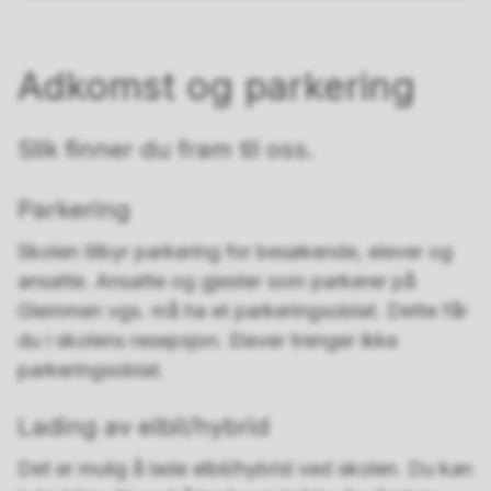
Adkomst og parkering
Slik finner du fram til oss.
Parkering
Skolen tilbyr parkering for besøkende, elever og
ansatte. Ansatte og gjester som parkerer på
Glemmen vgs. må ha et parkeringsoblat. Dette får
du i skolens resepsjon. Elever trenger ikke
parkeringsoblat.
Lading av elbil/hybrid
Det er mulig å lade elbil/hybrid ved skolen. Du kan