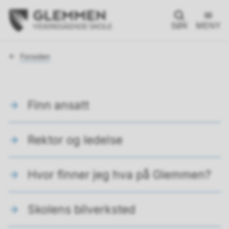
SØK
MENY
Du
Forsiden
er
her:
Finn ansatt
Rektor og ledelse
Hvor finner jeg hva på Glemmen?
Skolens bilverksted