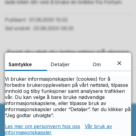
lade bilen din ved å bruke en brikke fra Fortum.
Publisert
01.06.2020 10.02
Sist endret
23.08.2024 09.33
Fant du det du lette etter på denne
siden?
Samtykke
Detaljer
Om
Ja
Nei
Vi bruker informasjonskapsler (cookies) for å
forbedre brukeropplevelsen på vårt nettsted, tilpasse
innhold og tilby funksjoner samt analysere trafikken
vår. Du kan velge å bare bruke nødvendige
informasjonskapslene, eller tilpasse bruk av
informasjonskapsler under “Detaljer”. før du klikker på
“Jeg godtar utvalgte”.
Les mer om personvern hos oss
Vår bruk av
Ring oss
informasjonskapsler