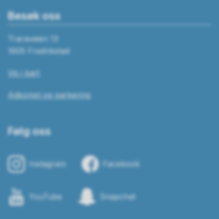
Besøk oss
Traraveien 13
1605 Fredrikstad
Vis i kart
Adkomst og parkering
Følg oss
Instagram
Facebook
YouTube
Snapchat