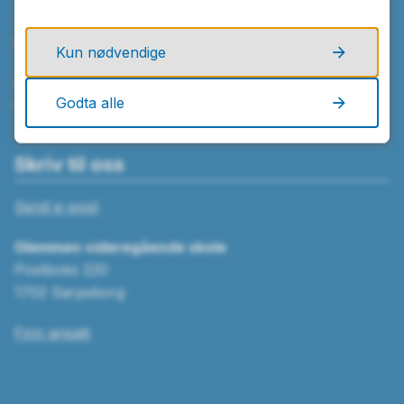
Telefon
69 95 56 00
Kun nødvendige
Åpningstider
Godta alle
Mandag–fredag kl. 08.00–15.00
Skriv til oss
Send e-post
Glemmen videregående skole
Postboks 220
1702 Sarpsborg
Finn ansatt