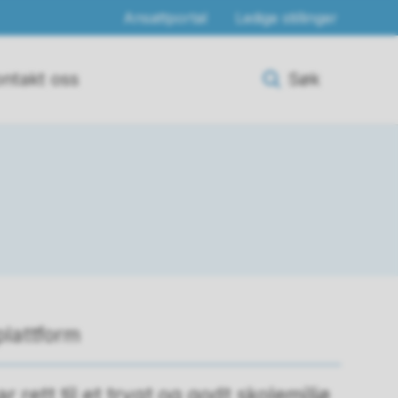
Ansattportal
Ledige stillinger
ntakt oss
Søk
lattform
r rett til et trygt og godt skolemiljø