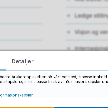
Ledige stilli
Visjon og ver
Internasjonal
Detaljer
bedre brukeropplevelsen på vårt nettsted, tilpasse innhold 
skapslene, eller tilpasse bruk av informasjonskapsler under
ant du det du lette etter på denne side
formasjonskapsler
Ja
Nei