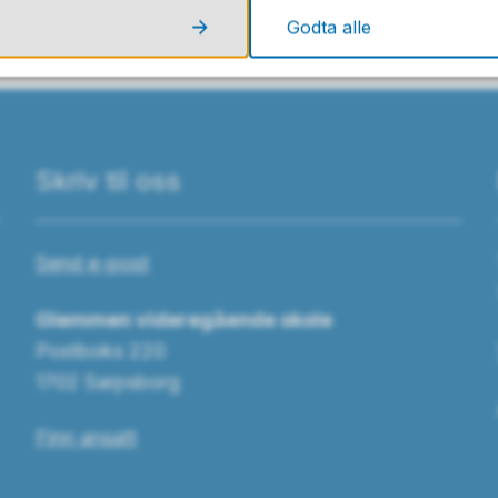
Godta alle
Skriv til oss
Send e-post
Glemmen videregående skole
Postboks 220
1702 Sarpsborg
Finn ansatt