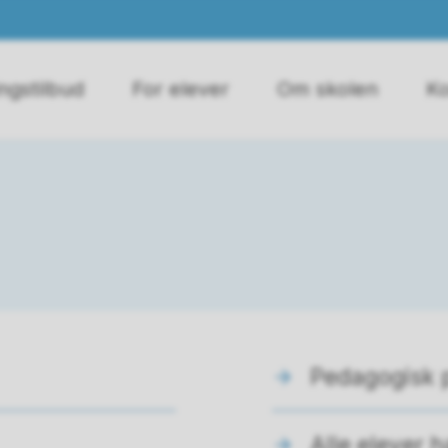
ngstilbud
For elever
Om skolen
Ko
Pedagogisk p
Alle elever ha