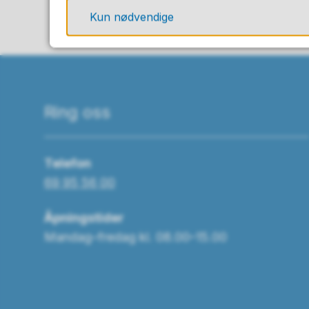
Kun nødvendige
Ring oss
Telefon
69 95 56 00
Åpningstider
Mandag–fredag kl. 08.00–15.00