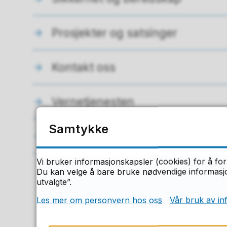
Prosjekter og satsinger
Kontakt oss
Vernetjenesten
Samtykke
Bærekraft
Vi bruker informasjonskapsler (cookies) for å for
Du kan velge å bare bruke nødvendige informasjon
utvalgte”.
F
Les mer om personvern hos oss
Vår bruk av in