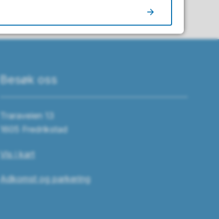
Besøk oss
Traraveien 13
1605 Fredrikstad
Vis i kart
Adkomst og parkering