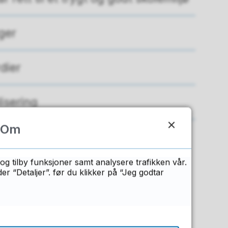
nger
dier
isering
Om
og tilby funksjoner samt analysere trafikken vår.
 “Detaljer”. før du klikker på “Jeg godtar
n?