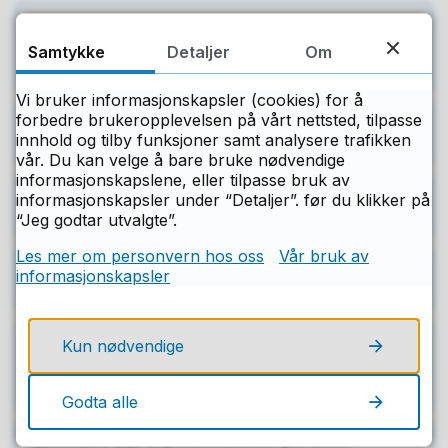
Hvordan blir saken tatt opp med en som
Samtykke
Detaljer
Om
mobber?
Vi bruker informasjonskapsler (cookies) for å
forbedre brukeropplevelsen på vårt nettsted, tilpasse
Hva må jeg selv bidra med?
innhold og tilby funksjoner samt analysere trafikken
vår. Du kan velge å bare bruke nødvendige
informasjonskapslene, eller tilpasse bruk av
informasjonskapsler under “Detaljer”. før du klikker på
Hva kan jeg få hjelp med?
“Jeg godtar utvalgte”.
Les mer om personvern hos oss
Vår bruk av
informasjonskapsler
Konsekvenser for en som mobber
Kun nødvendige
Hvem skal ta saken videre, hvem blir
involvert?
Godta alle