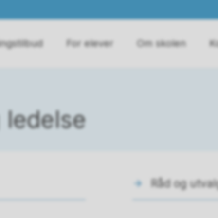
ngstilbud
For elever
Om skolen
K
 ledelse
Råd og utval