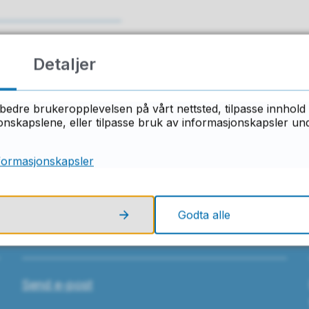
Detaljer
ant du det du lette etter på denne side
bedre brukeropplevelsen på vårt nettsted, tilpasse innhold 
Ja
Nei
skapslene, eller tilpasse bruk av informasjonskapsler under
formasjonskapsler
Godta alle
Skriv til oss
Send e-post