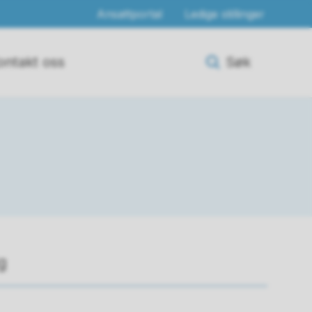
Ansattportal
Ledige stillinger
ontakt oss
Søk
g