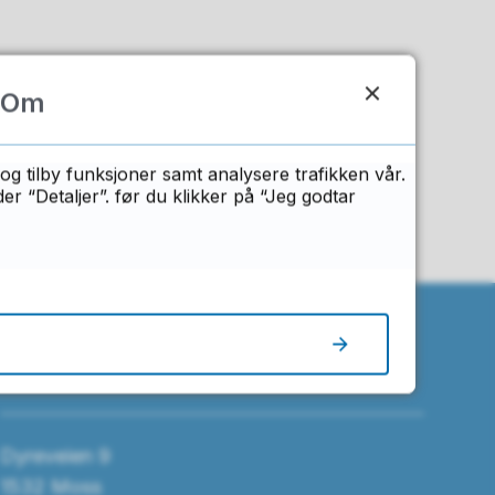
Om
n?
og tilby funksjoner samt analysere trafikken vår.
 “Detaljer”. før du klikker på “Jeg godtar
Besøk oss
Dyreveien 9
1532 Moss