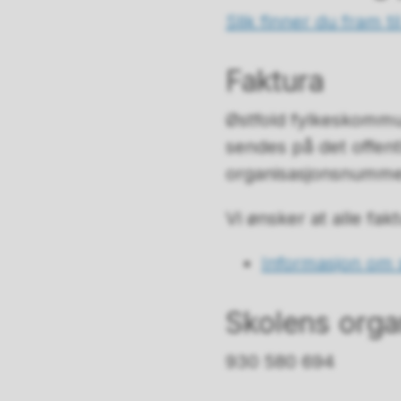
Slik finner du fram ti
Faktura
Østfold fylkeskommu
sendes på det offent
organisasjonsnumme
Vi ønsker at alle f
Informasjon om 
Skolens org
930 580 694