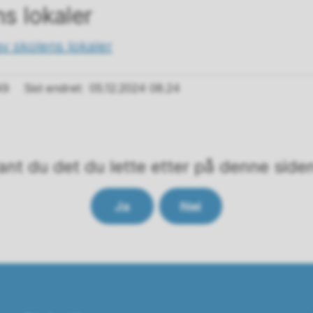
s lokaler
v skolens lokaler
49
Sist endret
05.12.2024 08.24
ant du det du lette etter på denne side
Ja
Nei