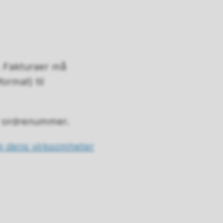
. Fakturaer må
ormat) til
er ordrenummer.
og dens virksomheter