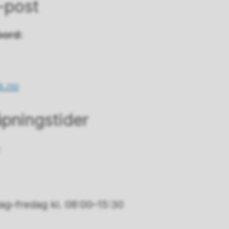
-post
bord:
k.no
pningstider
:
g–fredag kl. 08:00–15:30