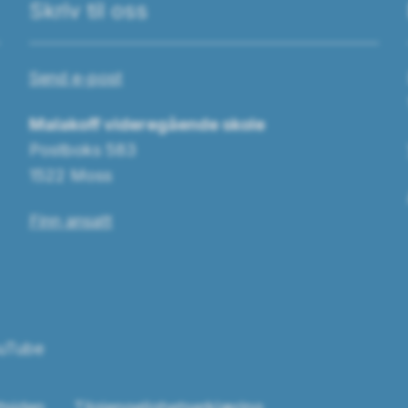
Skriv til oss
Send e-post
Malakoff videregående skole
Postboks 583
1522 Moss
Finn ansatt
uTube
tsiden
Tilgjengelighetserklæring