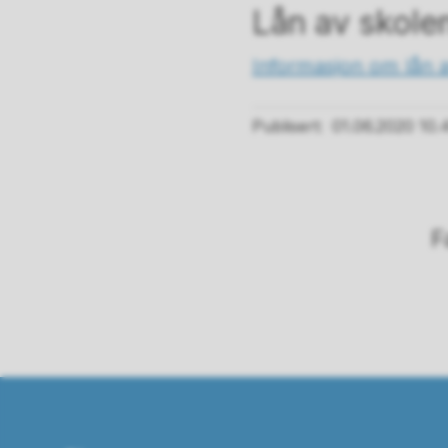
Lån av skolen
Informasjon om lån a
Publisert
01.06.2020 10.
F