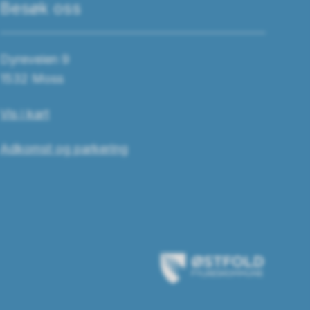
Besøk oss
Dyreveien 9
1532 Moss
Vis i kart
Adkomst og parkering
Østfold
fylkeskommune