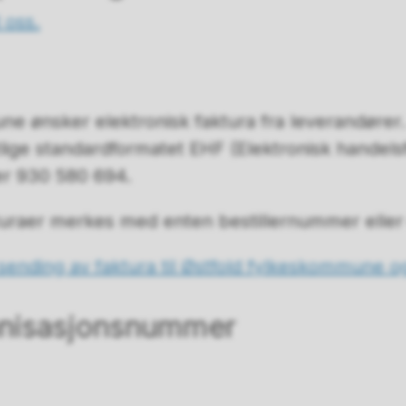
l oss.
ne ønsker elektronisk faktura fra leverandører
lige standardformatet EHF (Elektronisk handelsf
r 930 580 694.
akturaer merkes med enten bestillernummer ell
sending av faktura til Østfold fylkeskommune 
anisasjonsnummer