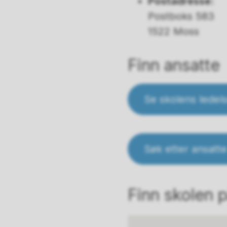
Postadresse:
Postboks 583
1522 Moss
Finn ansatte
Se skolens ledel
Søk etter ansatte
Finn skolen p