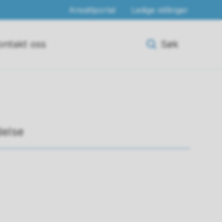
Ansattportal
Ledige stillinger
ontakt oss
Søk
delse