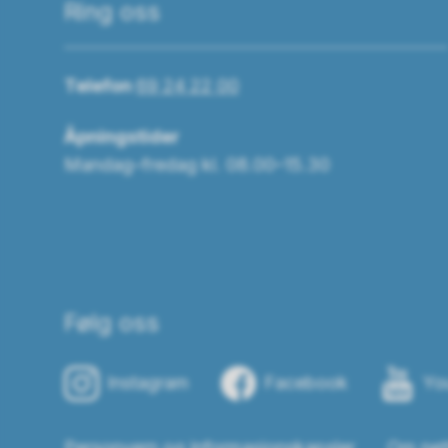
Ring oss
Telefon
69 24 22 00
Åpningstider
Mandag–fredag kl. 08.00–15.30
Følg oss
Instagram
Facebook
Yo
Personvern og informasjonskapsler
Om net