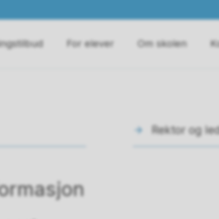
ngstilbud
For elever
Om skolen
K
Rektor og le
formasjon