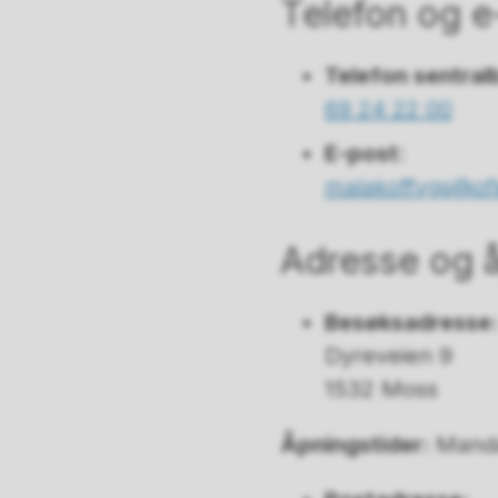
Telefon og e
Telefon sentral
69 24 22 00
E-post
:
malakoffvgs@of
Adresse og å
Besøksadresse
Dyreveien 9
1532 Moss
Åpningstider:
Manda