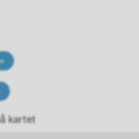
se
å kartet