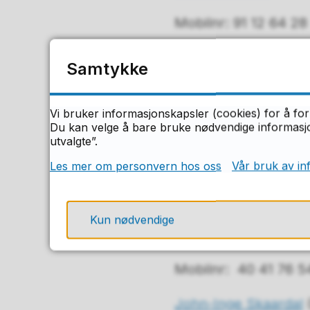
Mobilnr: 91 12 64 28
Skoleårsplanleg
Samtykke
Marianne Solgård H
Vi bruker informasjonskapsler (cookies) for å for
Du kan velge å bare bruke nødvendige informasjon
Mobilnr: 99 58 09 5
utvalgte”.
Les mer om personvern hos oss
Vår bruk av in
Fagledere:
Kun nødvendige
Hildegunn Moland
(F
Mobilnr: 40 41 76 5
John-Inge Skaardal