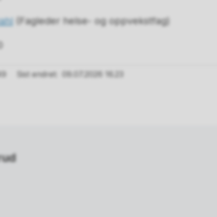
ahl
(Fagleder helse- og oppvekstfag)
0
49
Sist endret
09.07.2026 16.23
rud