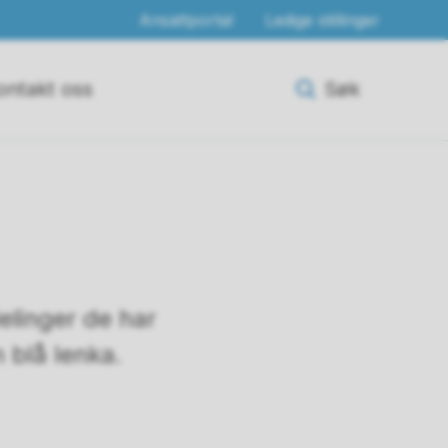
Ansattportal
Ledige stillinger
ontakt oss
Søk
elinger de har
 blå lenka.