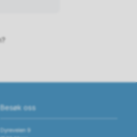
n?
Besøk oss
Dyreveien 9