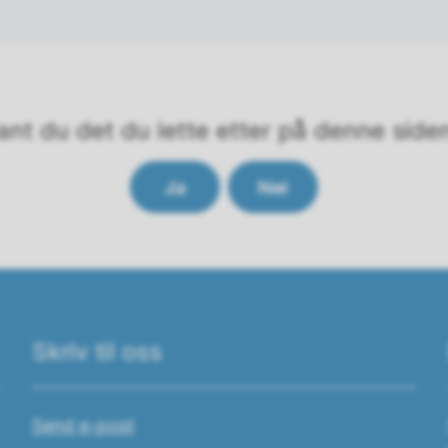
ant du det du lette etter på denne side
Ja
Nei
Skriv til oss
Send e-post