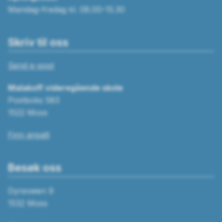
Mandag–fredag kl. 08.00–15.30
Skriv til oss
Send e-post
Malakoff videregående skole
Postboks 583
1522 Moss
Finn ansatt
Besøk oss
Dyreveien 9
1532 Moss