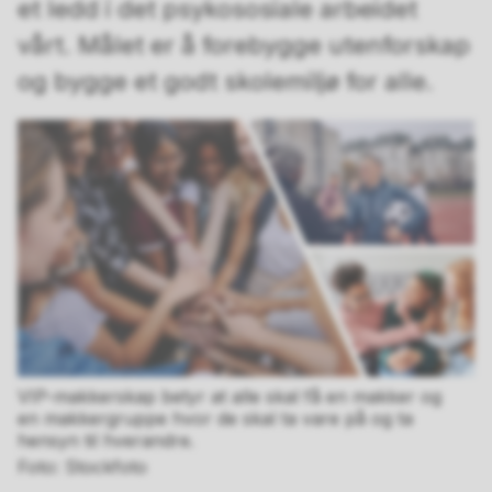
et ledd i det psykososiale arbeidet
vårt. Målet er å forebygge utenforskap
og bygge et godt skolemiljø for alle.
VIP-makkerskap betyr at alle skal få en makker og
en makkergruppe hvor de skal ta vare på og ta
hensyn til hverandre.
Stockfoto