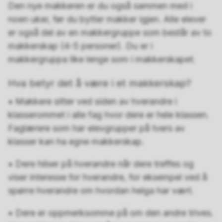
Den nye makkeren er du også sammen med i
noen uker, før du bytter makker igjen. Alle elever
er også del av en makkergruppe som består av to
makkerskap (4-5 personer). Du er i
makkergruppa like lenge som i makkerskapet.
Hva betyr det å være i et makkerskap?
• Makkere sitter ved siden av hverandre i
klasserommet i alle fag hvor dere er hele klassen.
Faglærere som har elevgrupper på tvers av
klasser kan ha egne makkerskap.
• Dere hilser på hverandre når dere treffes og
viser interesse for hverandre, for eksempel ved å
spørre hverandre om hvordan helga har vært.
• Dere er oppmerksomme på om den andre trives.