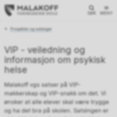
SØK
MENY
Du
Prosjekter og satsinger
er
her:
VIP - veiledning og
informasjon om psykisk
helse
Malakoff vgs satser på VIP-
makkerskap og VIP-snakk om det. Vi
ønsker at alle elever skal være trygge
og ha det bra på skolen. Satsingen er