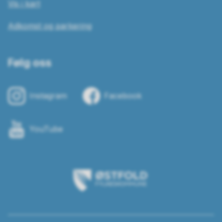
Vis i kart
Adkomst og parkering
Følg oss
Instagram
Facebook
YouTube
Østfold
fylkeskommune