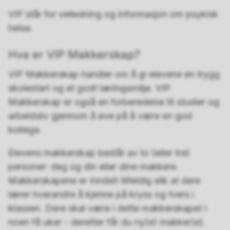
VIP står for veiledning og informasjon om psykisk
helse.
Hva er VIP Makkerskap?
VIP Makkerskap handler om å gi elevene en trygg
skolestart og et godt læringsmiljø. VIP
Makkerskap er også en forberedelse til studier og
arbeidsliv gjennom å øve på å være en god
kollega.
Elevens makkerskap består av to (eller tre)
personer: deg og din eller dine makkere.
Makkerskapene er inndelt tilfeldig slik at dere
lærer hverandre å kjenne på kryss og tvers i
klassen. Dere skal være i dette makkerskapet i
noen få uker - deretter får du ny(e) makker(e).