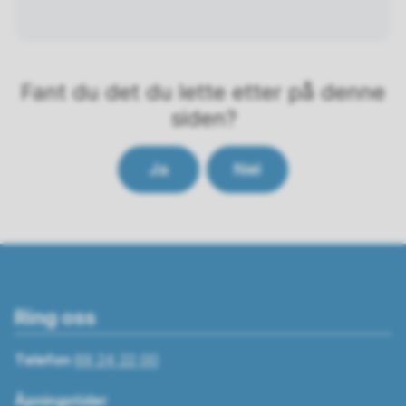
Fant du det du lette etter på denne
siden?
Ja
Nei
Ring oss
Telefon
69 24 22 00
Åpningstider