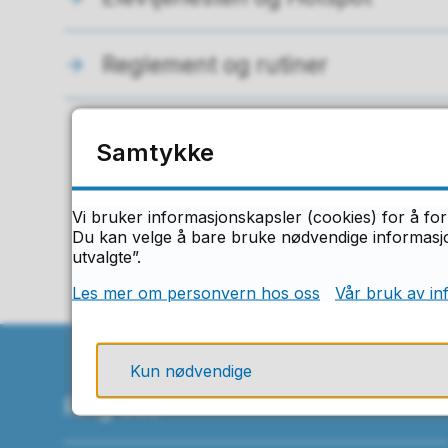
Reglement og rutiner
Samtykke
F
Vi bruker informasjonskapsler (cookies) for å for
Du kan velge å bare bruke nødvendige informasjon
utvalgte”.
Les mer om personvern hos oss
Vår bruk av in
Kun nødvendige
Ring oss