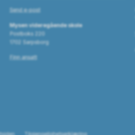
Send e-post
Mysen videregående skole
Postboks 220
1702 Sarpsborg
Finn ansatt
tsiden
Tilgjengelighetserklæring