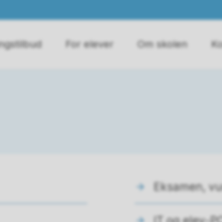
ngstilbud
For elever
Om skolen
Ko
Eksamen, vu
IT og elev-P