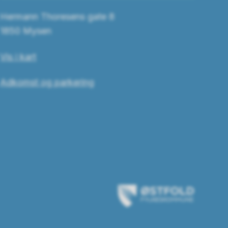
Hermann Thoresens gate 8
1850 Mysen
Vis i kart
Adkomst og parkering
Østfold
fylkeskommune