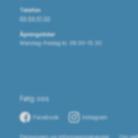
Telefon
69 84 61 00
Åpningstider
Mandag–fredag kl. 08.00–15.30
Følg oss
Facebook
Instagram
Personvern og informasjonskapsler
Om net