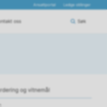
Ansattportal
Ledige stillinger
ntakt oss
Søk
rdering og vitnemål
C