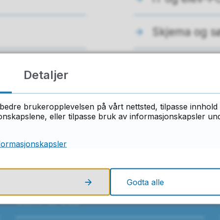
Skjema og s
Detaljer
ant du det du lette etter på denne side
bedre brukeropplevelsen på vårt nettsted, tilpasse innhold 
skapslene, eller tilpasse bruk av informasjonskapsler under
Ja
Nei
formasjonskapsler
Godta alle
Skriv til oss