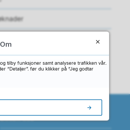
øknader
Om
n?
og tilby funksjoner samt analysere trafikken vår.
 “Detaljer”. før du klikker på “Jeg godtar
Besøk oss