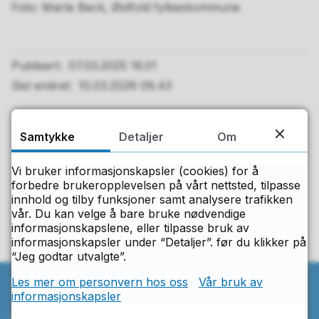
Marte Beck, Østfold fylkeskommune
Publisert
07.03.2025 16.01
Sist endret
10.03.2026 09.43
Samtykke
Detaljer
Om
Fant du det du lette etter på denne
siden?
Vi bruker informasjonskapsler (cookies) for å
forbedre brukeropplevelsen på vårt nettsted, tilpasse
innhold og tilby funksjoner samt analysere trafikken
Ja
Nei
vår. Du kan velge å bare bruke nødvendige
informasjonskapslene, eller tilpasse bruk av
informasjonskapsler under “Detaljer”. før du klikker på
“Jeg godtar utvalgte”.
Les mer om personvern hos oss
Vår bruk av
informasjonskapsler