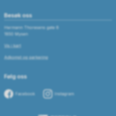
Besøk oss
Hermann Thoresens gate 8
1850 Mysen
Vis i kart
Adkomst og parkering
Følg oss
Facebook
Instagram