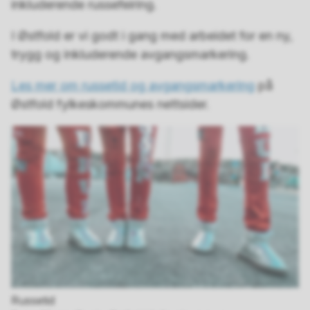
inkluderende russefeiring.
I Østfold er vi godt i gang med arbeidet for en ny,
trygg og inkluderende avgangsmarkering.
Les mer om russetid og avgangsmarkering
på
Østfold fylkeskommunes nettsider.
Russetid