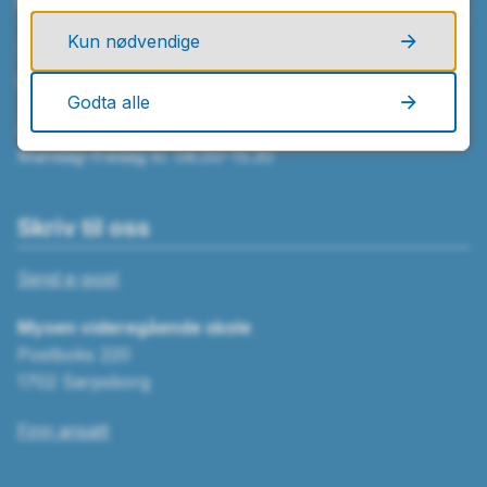
Ring oss
Kun nødvendige
Telefon
69 84 61 00
Godta alle
Åpningstider
Mandag–fredag kl. 08.00–15.30
Skriv til oss
Send e-post
Mysen videregående skole
Postboks 220
1702 Sarpsborg
Finn ansatt