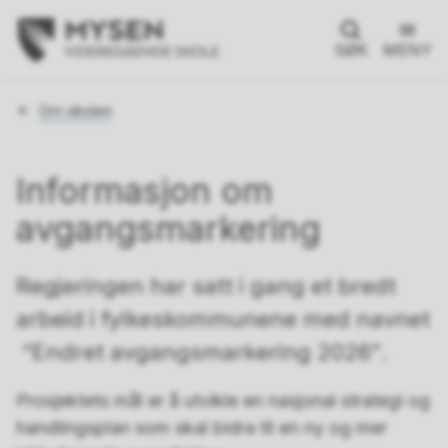
SØK
MENY
Du
Om skolen
er
her:
Informasjon om
avgangsmarkering
Regjeringen har satt i gang et bredt
arbeid i fylkeskommunene med navnet
“Endret avgangsmarkering 2026”
.
Prosjektets mål er å utvikle en nasjonal strategi og
handlingsplan som skal bidra til en ny og mer