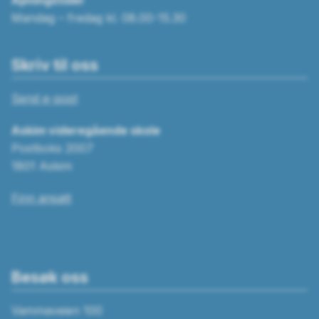
Åpningstider
Mandag – fredag kl. 08.00-15.30
Skriv til oss
Send e-post
Askim videregående skole
Postboks 2007
1801 Askim
Finn ansatt
Besøk oss
Vammaveien 100