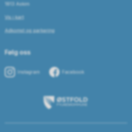
1813 Askim
Vis i kart
Adkomst og parkering
Følg oss
Instagram
Facebook
Østfold
fylkeskommune