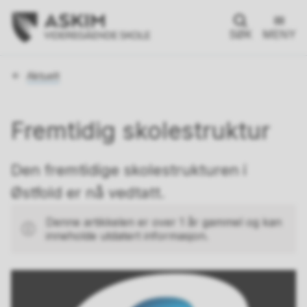
SØK
MENY
Du
Aktuelt
er
her:
Fremtidig skolestruktur
Den fremtidige skolestrukturen i
Østfold er nå vedtatt.
Denne artikkelen er over 1 år gammel og kan
inneholde utdatert informasjon.