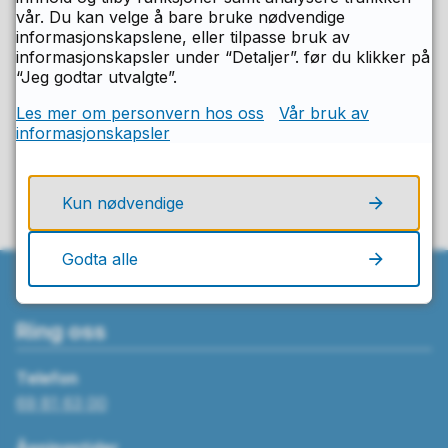
Sist endret
19.12.2024 08.16
vår. Du kan velge å bare bruke nødvendige
informasjonskapslene, eller tilpasse bruk av
informasjonskapsler under “Detaljer”. før du klikker på
“Jeg godtar utvalgte”.
Fant du det du lette etter på denne
siden?
Les mer om personvern hos oss
Vår bruk av
informasjonskapsler
Ja
Nei
Kun nødvendige
Godta alle
Ring oss
Telefon
69 81 63 00