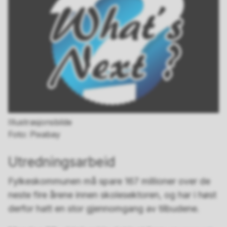
Illustrasjonsbilde
Pixabay
Utredningsarbeid
Fylkeskommunen må spare 167 millioner over de
neste fire årene innen skolesektoren, og har i høst
derfor hatt en stor gjennomgang av tilbudene.