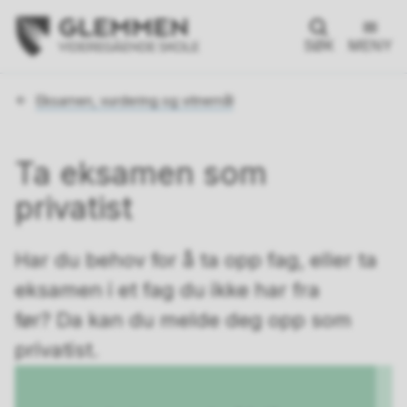
SØK
MENY
Du
Eksamen, vurdering og vitnemål
er
her:
Ta eksamen som
privatist
Har du behov for å ta opp fag, eller ta
eksamen i et fag du ikke har fra
før? Da kan du melde deg opp som
privatist.