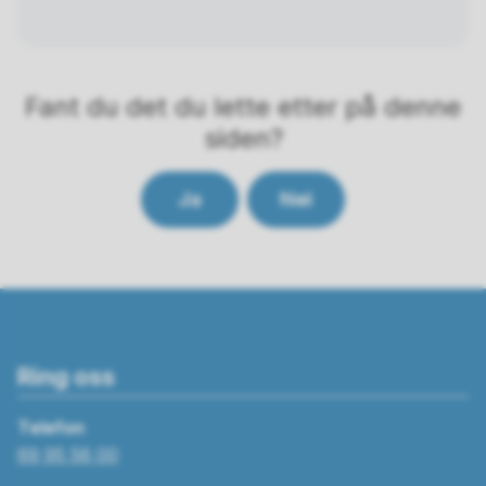
Fant du det du lette etter på denne
siden?
Ja
Nei
Ring oss
Telefon
69 95 56 00