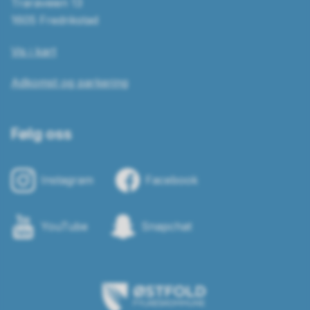
Traraveien 13
1605 Fredrikstad
Vis i kart
Adkomst og parkering
Følg oss
Instagram
Facebook
YouTube
Snapchat
Østfold
fylkeskommune