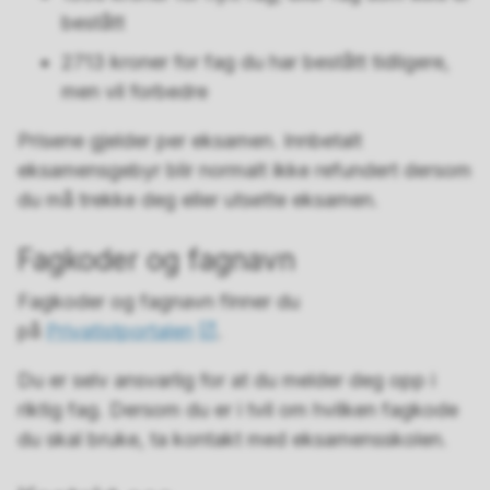
bestått
2713 kroner for fag du har bestått tidligere,
men vil forbedre
Prisene gjelder per eksamen. Innbetalt
eksamensgebyr blir normalt ikke refundert dersom
du må trekke deg eller utsette eksamen.
Fagkoder og fagnavn
Fagkoder og fagnavn finner du
på
Privatistportalen
.
Du er selv ansvarlig for at du melder deg opp i
riktig fag. Dersom du er i tvil om hvilken fagkode
du skal bruke, ta kontakt med eksamensskolen.