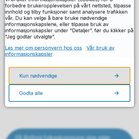
Religion
forbedre brukeropplevelsen på vårt nettsted, tilpasse
innhold og tilby funksjoner samt analysere trafikken
Psykologi
vår. Du kan velge å bare bruke nødvendige
informasjonskapslene, eller tilpasse bruk av
Selma Kulaglic <selmak@ofk.no>
informasjonskapsler under “Detaljer”. før du klikker på
“Jeg godtar utvalgte”.
Engelsk
Les mer om personvern hos oss
Vår bruk av
Kent Harald Krosby Dehlin <kentd@ofk.no>
informasjonskapsler
Norsk
Kun nødvendige
Fremmedspråk
Jens Ole Kjelsås <jensk@ofk.no>
Godta alle
Realfag
På Østfold fylkeskommune sine sider