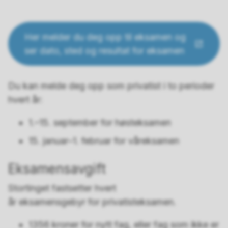
Her melder du deg opp til eksamen og
ser dato, sted og resultat for eksamen
Du kan melde deg opp som privatist i to perioder
hvert år:
1.–15. september for høsteksamen
15. januar–1. februar for våreksamen
Eksamensavgift
Stortinget fastsetter hvert
år eksamensgebyr for privatisteksamen.
1356 kroner for nytt fag, eller fag som ikke er