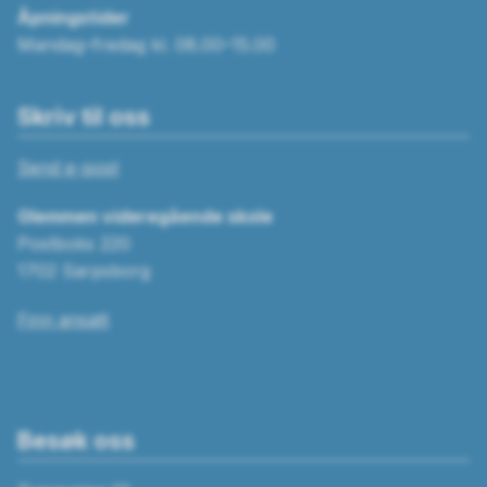
Åpningstider
Mandag–fredag kl. 08.00–15.00
Skriv til oss
Send e-post
Glemmen videregående skole
Postboks 220
1702 Sarpsborg
Finn ansatt
Besøk oss