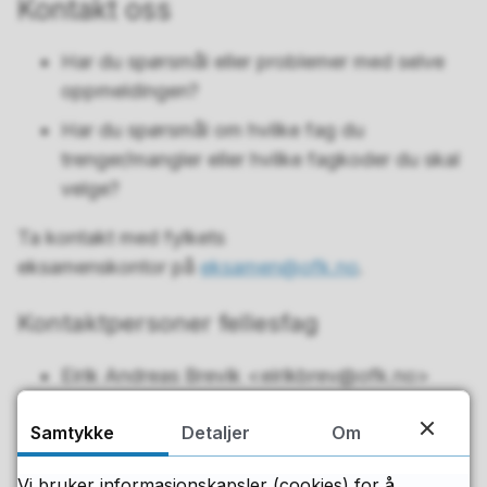
Kontakt oss
Har du spørsmål eller problemer med selve
oppmeldingen?
Har du spørsmål om hvilke fag du
trenger/mangler eller hvilke fagkoder du skal
velge?
Ta kontakt med fylkets
eksamenskontor på
eksamen@ofk.no
.
Kontaktpersoner fellesfag
Eirik Andreas Brevik <eirikbrev@ofk.no>
Historie
Samtykke
Detaljer
Om
Samfunnskunnskap
Vi bruker informasjonskapsler (cookies) for å