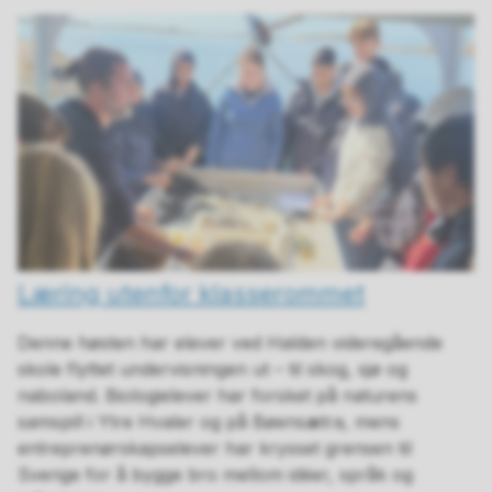
Læring utenfor klasserommet
Denne høsten har elever ved Halden videregående
skole flyttet undervisningen ut – til skog, sjø og
naboland. Biologielever har forsket på naturens
samspill i Ytre Hvaler og på Bøensætra, mens
entreprenørskapselever har krysset grensen til
Sverige for å bygge bro mellom idéer, språk og