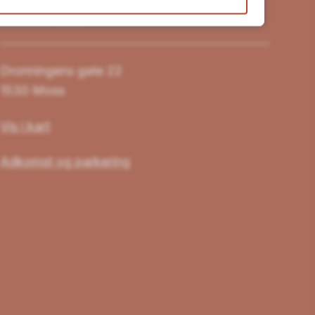
Besøk oss
Dronningens gate 22
1530 Moss
Vis i kart
Adkomst og parkering