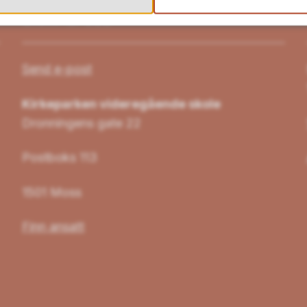
Skriv til oss
Send e-post
Kirkeparken videregående skole
Dronningens gate 22
Postboks 113
1501 Moss
Finn ansatt