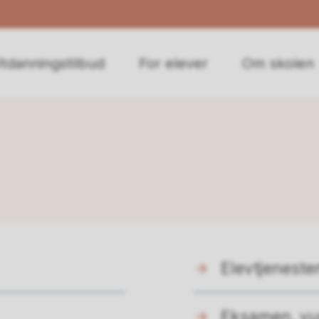
tdanningstilbud
For elever
Om skolen
Elevtjeneste
Eksamen, vu