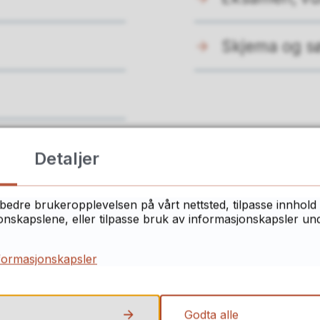
Skjema og s
Detaljer
ant du det du lette etter på denne side
bedre brukeropplevelsen på vårt nettsted, tilpasse innhold 
skapslene, eller tilpasse bruk av informasjonskapsler under
Ja
Nei
formasjonskapsler
Godta alle