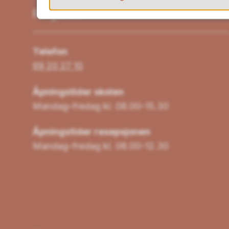
Ring oss
Telefon
69 20 27 10
Åpningstider skolen
Mandag–fredag kl. 08.00–15.30
Åpningstider resepsjonen
Mandag–fredag kl. 08.00–12.30