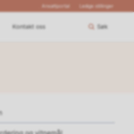
Ansattportal
Ledige stillinger
Kontakt oss
Søk
n
rdering og vitnemål