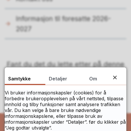
Informasjon til foresatte 2026-
2027
Fant du det du lette etter på denne
siden?
Samtykke
Detaljer
Om
Ja
Nei
Vi bruker informasjonskapsler (cookies) for å
forbedre brukeropplevelsen på vårt nettsted, tilpasse
innhold og tilby funksjoner samt analysere trafikken
vår. Du kan velge å bare bruke nødvendige
informasjonskapslene, eller tilpasse bruk av
informasjonskapsler under “Detaljer”. før du klikker på
“Jeg godtar utvalgte”.