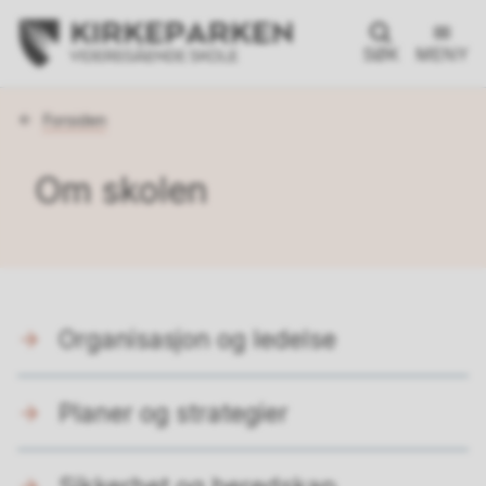
SØK
MENY
Du
Forsiden
er
her:
Om skolen
Organisasjon og ledelse
Planer og strategier