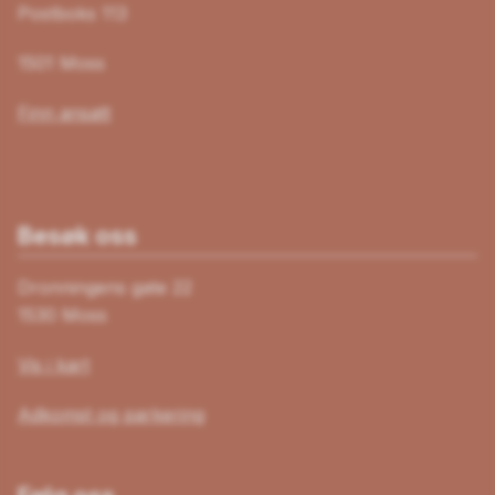
Postboks 113
1501 Moss
Finn ansatt
Besøk oss
Dronningens gate 22
1530 Moss
Vis i kart
Adkomst og parkering