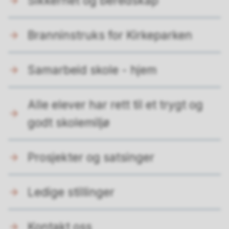
Sikkerhet og beredskap
Branninstruks for Kirkeparken
Samarbeid skole - hjem
Alle elever har rett til et trygt og
godt skolemiljø
Prosjekter og satsinger
Ledige stillinger
Kontakt oss