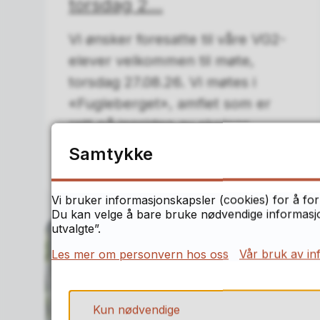
torsdag 2...
Vi ønsker foresatte til våre VG2-
elever velkommen til møte,
torsdag 27.08.26. Vi møtes i
«Fugleberget», amfiet som er
rett på innsiden av skolens...
Samtykke
06.08.2026
Vi bruker informasjonskapsler (cookies) for å for
Du kan velge å bare bruke nødvendige informasjon
utvalgte”.
Les mer om personvern hos oss
Vår bruk av in
Kun nødvendige