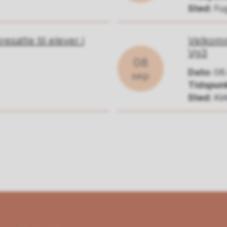
Sted:
Fu
esatte til elever i
Velkomme
Vg3
08
Dato:
08
sep
Tidspunk
Sted:
Ki