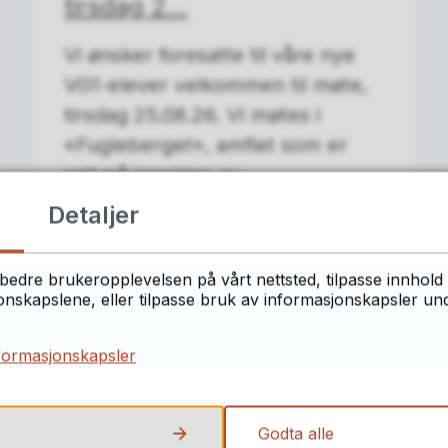
tirsdag 2...
Vi ønsker foresatte til våre nye
VG1-elever velkommen til møte,
tirsdag 25.08.26. Vi møtes i
«Fugleberget», amfiet som er
rett på innsiden av...
Detaljer
06.08.2026
bedre brukeropplevelsen på vårt nettsted, tilpasse innhold 
skapslene, eller tilpasse bruk av informasjonskapsler under
formasjonskapsler
Godta alle