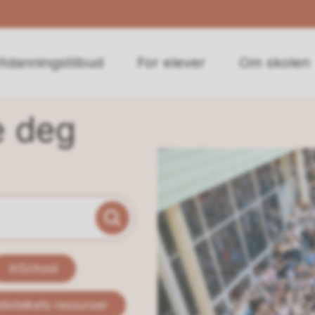
tdanningstilbud
For elever
Om skolen
e deg
InSchool
bliotekets ressurser