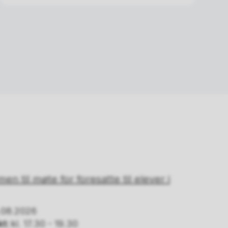
n til møte for foresatte til elever i
.08.2026
t:
kl. 17.30 - 19.30