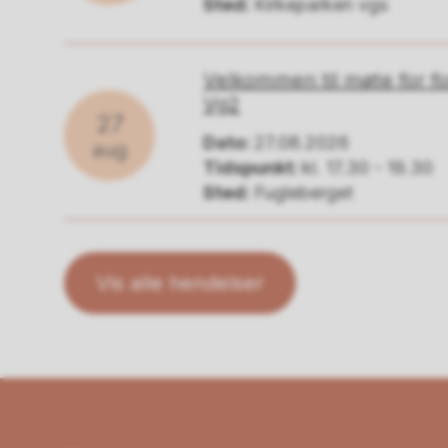
Sted:
Kirkeparken vgs
Velkommen til møte for for
Vg2
27
Dato:
27.08.2026
aug
Tidspunkt:
kl. 17.30 - 19.30
Sted:
Fugleberget
Vis alle hendelser