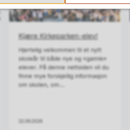
Kjære Kirkeparken-elev!
Hjertelig velkommen til et nytt
skoleår til både nye og «gamle»
elever. På denne nettsiden vil du
finne mye forskjellig informasjon
om skolen, om...
22.06.2026