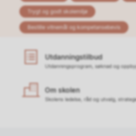
Trygt og godt skolemiljø
Bestille vitnemål og kompetansebevis
Utdanningstilbud
Utdanningsprogram, søknad og oppby
Om skolen
Skolens ledelse, råd og utvalg, strateg