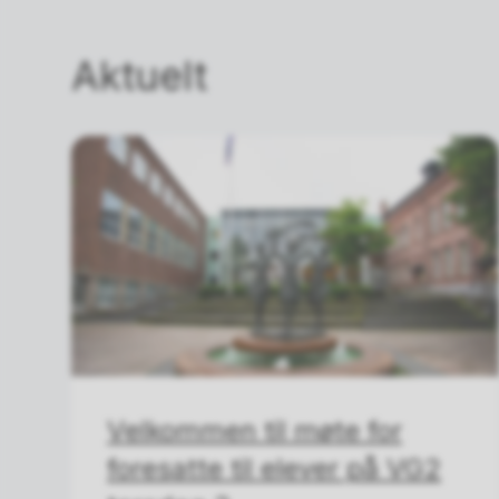
Aktuelt
Velkommen til møte for
foresatte til elever på VG2