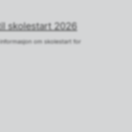
l skolestart 2026
 informasjon om skolestart for