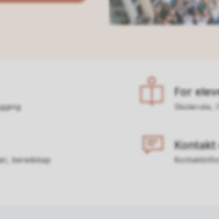
For elev
gging
Skolerute, 
Kontakt
ier, beredskap
Kontaktinfor