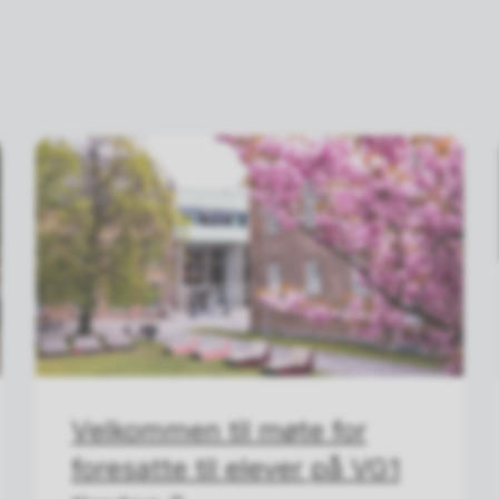
Velkommen til møte for
foresatte til elever på VG1