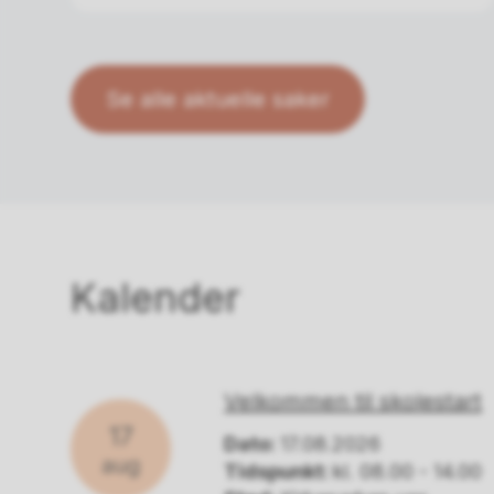
Se alle aktuelle saker
Kalender
Velkommen til skolestart
17
Dato:
17.08.2026
aug
Tidspunkt:
kl. 08.00 - 14.00