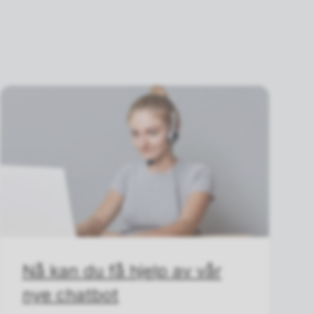
Nå kan du få hjelp av vår
nye chatbot