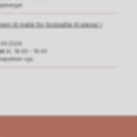
gleberget
n til møte for foresatte til elever i
.09.2026
t:
kl. 18.00 - 19.00
rkeparken vgs