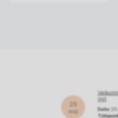
Velkomme
Vg1
25
Dato:
25
aug
Tidspunk