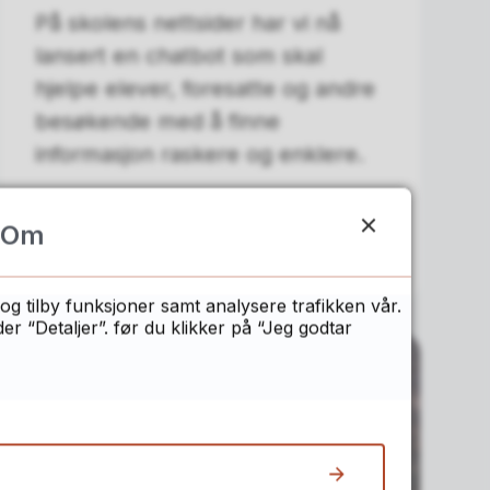
På skolens nettsider har vi nå
lansert en chatbot som skal
hjelpe elever, foresatte og andre
besøkende med å finne
informasjon raskere og enklere.
Om
03.08.2026
og tilby funksjoner samt analysere trafikken vår.
 “Detaljer”. før du klikker på “Jeg godtar