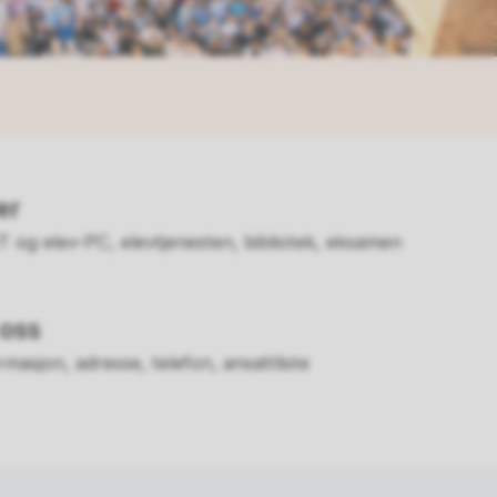
er
IT og elev-PC, elevtjenesten, bibliotek, eksamen
 oss
masjon, adresse, telefon, ansattliste