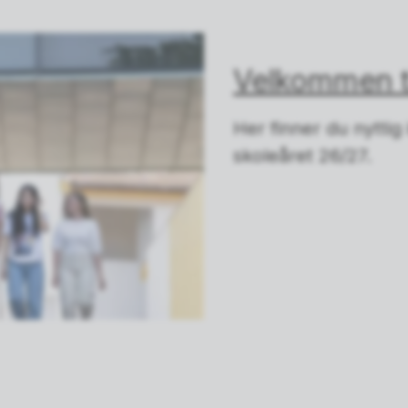
Velkommen ti
Her finner du nyttig
skoleåret 26/27.