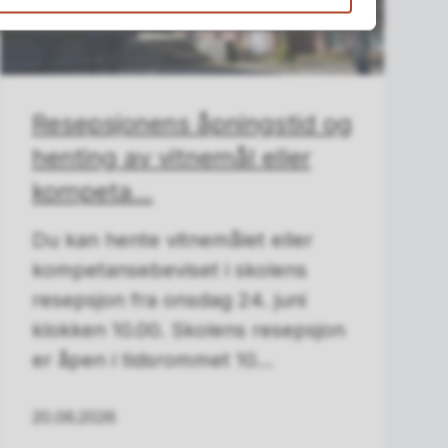
Resepsjonens åpningstid og
henting av vitnemål eller
kompeta...
Du kan hente vitnemålet eller
kompetansebeviset i skolens
resepsjon fra onsdag 24. juni
klokken 10.00. Skolens resepsjon
er åpen i tidsrommet 10...
20.06.2026