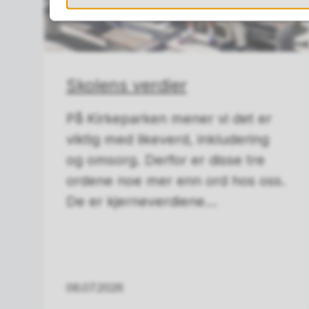
Skolens verdier
På Kirkeparken mener vi det er
viktig med likeverd, inkludering
og omsorg. Derfor er disse tre
ordene noe mer enn ord hos oss.
De er kjerneverdiene...
06.07.2026