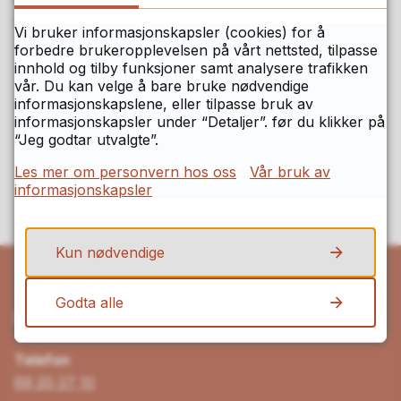
Sist endret
27.05.2026 12.41
Vi bruker informasjonskapsler (cookies) for å
forbedre brukeropplevelsen på vårt nettsted, tilpasse
innhold og tilby funksjoner samt analysere trafikken
vår. Du kan velge å bare bruke nødvendige
Fant du det du lette etter på denne
informasjonskapslene, eller tilpasse bruk av
siden?
informasjonskapsler under “Detaljer”. før du klikker på
“Jeg godtar utvalgte”.
Ja
Nei
Les mer om personvern hos oss
Vår bruk av
informasjonskapsler
Kun nødvendige
Godta alle
Ring oss
Telefon
69 20 27 10