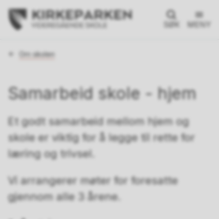
SØK
MENY
Du
Om skolen
er
her:
Samarbeid skole - hjem
Et godt samarbeid mellom hjem og
skole er viktig for å legge til rette for
læring og trivsel.
Vi arrangerer møter for foresatte
gjennom alle 3 årene.