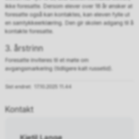
ikke foresatte. Dersom elever over 18 år ønsker at
foresatte også kan kontaktes, kan eleven fylle ut
en samtykkeerklæring. Den gir skolen adgang til å
kontakte foresatte.
3. årstrinn
Foresatte inviteres til et møte om
avgangsmarkering (tidligere kalt russetid).
Sist endret
17.10.2025 11.44
Kontakt
Kjetil Langø