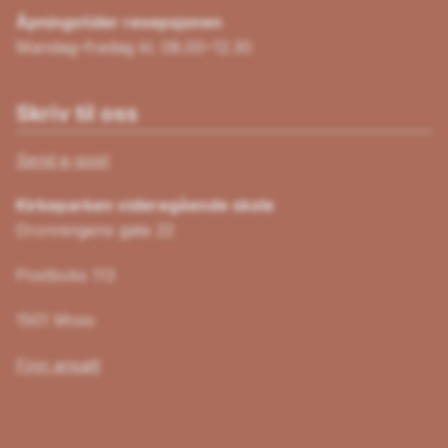
Åpningstider resepsjonen
Mandag–fredag kl. 08.00–12.30
Skriv til oss
Send e-post
Kirkeparken videregående skole
Dronningens gate 22
Postboks 113
1501 Moss
Finn ansatt