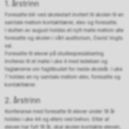
1. årstrinn
Foresatte blir ved skolestart invitert til skolen til en
samtale mellom kontaktlærer, elev og foresatte.
I slutten av august holdes et nytt møte mellom alle
foresatte og skolen i vårt auditorium, David Vogts
sal.
Foresatte til elever på studiespesialisering
inviteres til et møte i uke 4 med ledelsen og
faglærerne om fagtilbudet for neste skoleår. I uke
7 holdes en ny samtale mellom elev, foresatte og
kontaktlærer.
2. årstrinn
Konferanse med foresatte til elever under 18 år
holdes i uke 44 og ellers ved behov. Etter at
eleven har fylt 18 år, skal skolen kontakte eleven,