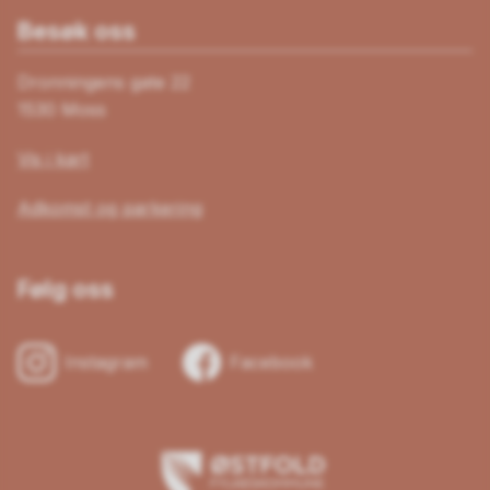
Besøk oss
Dronningens gate 22
1530 Moss
Vis i kart
Adkomst og parkering
Følg oss
Instagram
Facebook
Østfold