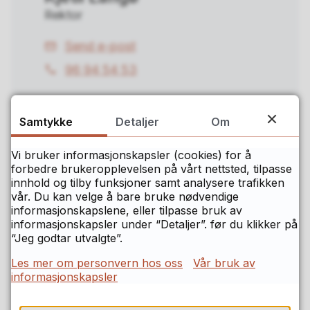
Rektor
Send e-post
E-
96 94 54 53
post
Telefon
Samtykke
Detaljer
Om
Vi bruker informasjonskapsler (cookies) for å
forbedre brukeropplevelsen på vårt nettsted, tilpasse
Sigrid Sandvand
innhold og tilby funksjoner samt analysere trafikken
vår. Du kan velge å bare bruke nødvendige
Assisterende rektor
informasjonskapslene, eller tilpasse bruk av
informasjonskapsler under “Detaljer”. før du klikker på
Send e-post
“Jeg godtar utvalgte”.
E-
41 90 84 43
post
Telefon
Les mer om personvern hos oss
Vår bruk av
informasjonskapsler