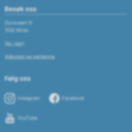
Besøk oss
Dyreveien 9
1532 Moss
Vis i kart
Adkomst og parkering
Følg oss
Instagram
Facebook
YouTube