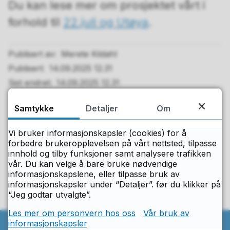
Du kan lese mer om prosjektet vårt i
forhold til
22.juli og Utøya
.
Publisert av
Merete Kildahl
Publisert
14.09.2025 12.31
Sist endret
14.09.2025 12.31
Samtykke
Detaljer
Om
Fant du det du lette etter på denne
Vi bruker informasjonskapsler (cookies) for å
siden?
forbedre brukeropplevelsen på vårt nettsted, tilpasse
innhold og tilby funksjoner samt analysere trafikken
vår. Du kan velge å bare bruke nødvendige
Ja
Nei
informasjonskapslene, eller tilpasse bruk av
informasjonskapsler under “Detaljer”. før du klikker på
“Jeg godtar utvalgte”.
Les mer om personvern hos oss
Vår bruk av
informasjonskapsler