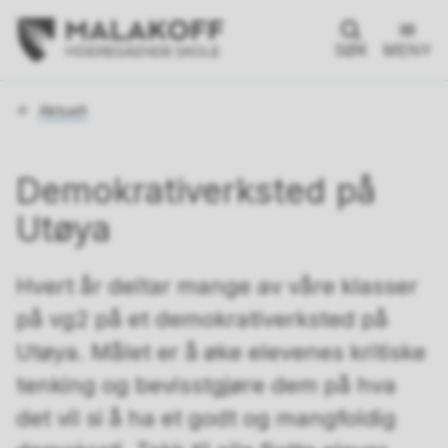
SØK
MENY
Du
Aktuelt
er
her:
Demokrativerksted på
Utøya
Hvert år deltar mange av våre klasser
på vg2 på et demokrativerksted på
Utøya. Målet er å øke elevenes kritiske
tenking og bevisstgjøre dem på hva
det vil si å ha et godt og mangfoldig