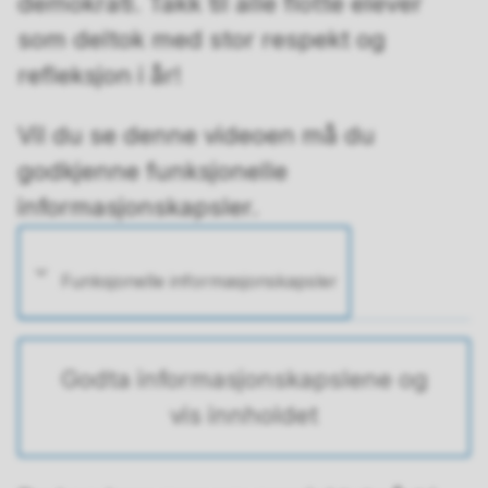
demokrati. Takk til alle flotte elever
som deltok med stor respekt og
refleksjon i år!
Vil du se denne videoen må du
godkjenne funksjonelle
informasjonskapsler.
Funksjonelle informasjonskapsler
Godta informasjonskapslene og
vis innholdet