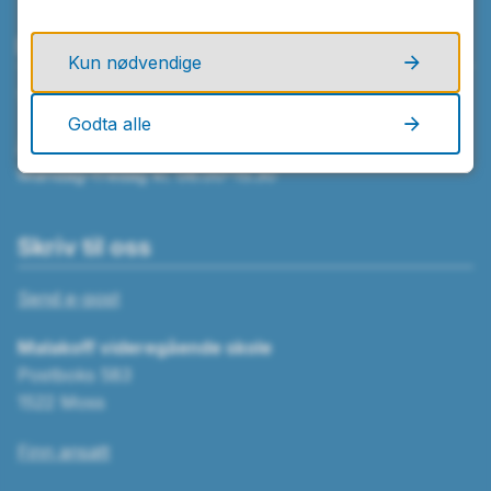
Ring oss
Kun nødvendige
Telefon
69 24 22 00
Godta alle
Åpningstider
Mandag–fredag kl. 08.00–15.30
Skriv til oss
Send e-post
Malakoff videregående skole
Postboks 583
1522 Moss
Finn ansatt