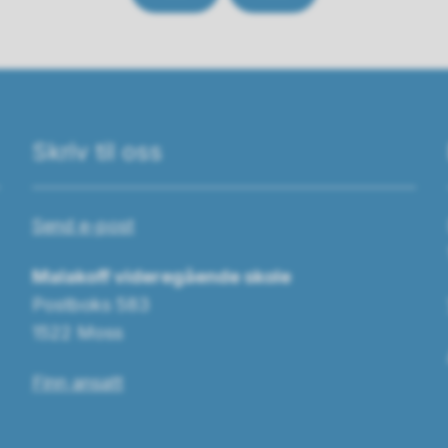
Skriv til oss
Send e-post
Malakoff videregående skole
Postboks 583
1522 Moss
Finn ansatt