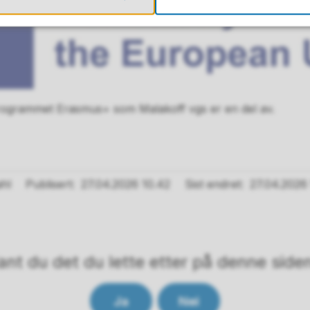
rogrammet Erasmus+ som Malakoff vgs er en del av.
ahl
Publisert
27.04.2026 10.42
Sist endret
27.04.2026
ant du det du lette etter på denne side
Ja
Nei