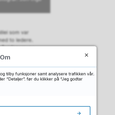
lilei som var
med to ledere.
o år i Erasmus+.
Om
illegg deltok de
og tilby funksjoner samt analysere trafikken vår.
 “Detaljer”. før du klikker på “Jeg godtar
flytte klasserommet
r avdelingsleder John-