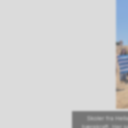
Skoler fra Hell
bærekraft. Her sa