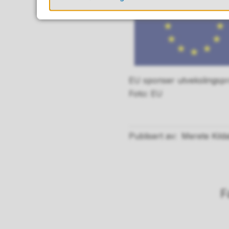
EU sponser utvekslingsp
EU
Publisert av
Merete Kild
F