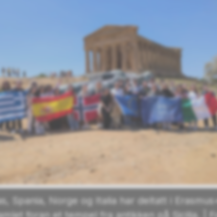
as, Spania, Norge og Italia har deltatt i Erasmu
mlet foran et tempel fra antikken på Sicilia. | 