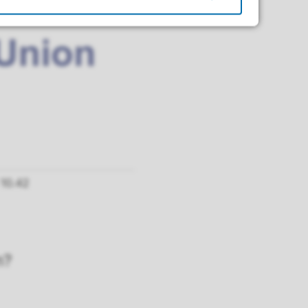
 10.42
n?