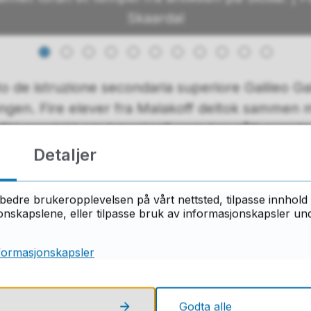
Skaardal
to de istruzione secondaria superiore Galileo Ga
ngen. Fire elever fra Malakoff deltok sammen 
 EU-prosjekt om bærekraft som har gått over t
Detaljer
Sicilias spesielle botanikk og vulkanen Etna. I t
d solenergi og var med på å rydde strender.
bedre brukeropplevelsen på vårt nettsted, tilpasse innhold 
skapslene, eller tilpasse bruk av informasjonskapsler under
ke. Det er en fantastisk mulighet å få lov til å 
kjenne godt på den sicilianske gjestfriheten, sie
formasjonskapsler
Godta alle