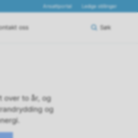
Ansattportal
Ledige stillinger
ontakt oss
Søk
 over to år, og
 strandrydding og
energi.