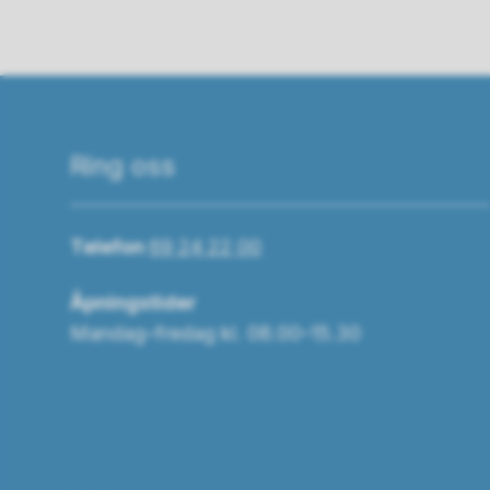
Ring oss
Telefon
69 24 22 00
Åpningstider
Mandag–fredag kl. 08.00–15.30