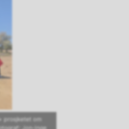
s+ prosjketet om
Fotograf: Jon-Inge