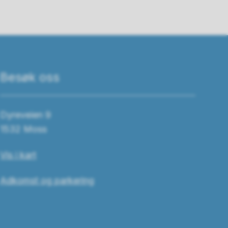
Besøk oss
Dyreveien 9
1532 Moss
Vis i kart
Adkomst og parkering