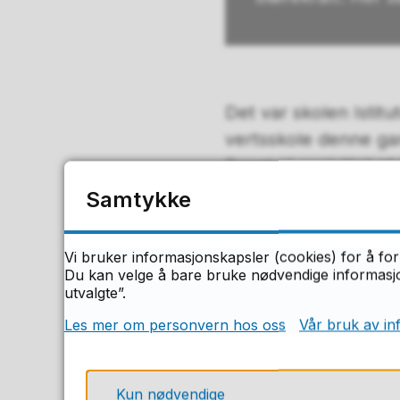
Det var skolen Istitu
vertsskole denne ga
Besøket avsluttet et
Samtykke
Elevene fikk lære om 
både i workshops me
Vi bruker informasjonskapsler (cookies) for å for
Du kan velge å bare bruke nødvendige informasjon
-Det ble en lærerik u
utvalgte”.
ut i Europa. Vi fikk 
Les mer om personvern hos oss
Vår bruk av in
Inge Skaardal.
Kun nødvendige