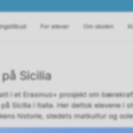
ngstilbud
For elever
Om skolen
K
å Sicilia
att i et Erasmus+ prosjekt om bærekraft
på Sicilia i Italia. Her deltok elevene i
ikkens historie, stedets matkultur og sol