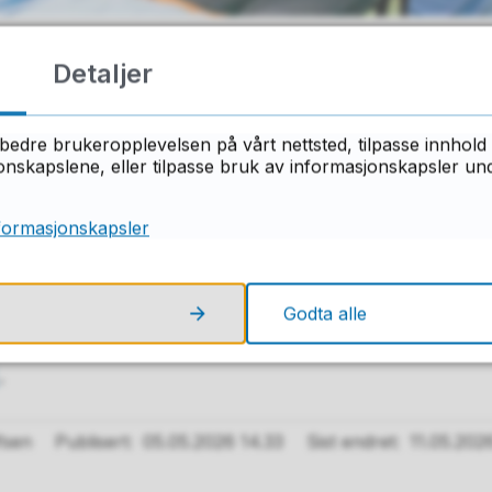
Detaljer
 om godkjenning sendt inn av skolen eller fylke
 til Søkerportalen for helsepersonell og
søke 
bedre brukeropplevelsen på vårt nettsted, tilpasse innhold 
skapslene, eller tilpasse bruk av informasjonskapsler under
du har fått vitnemål for fullført og bestått utda
formasjonskapsler
on via søkerportalen for helsepersonell - Helse
Godta alle
om vitnemålet ditt er klart i Nasjonal vitnemåls
.
fsen
Publisert
05.05.2026 14.33
Sist endret
11.05.202