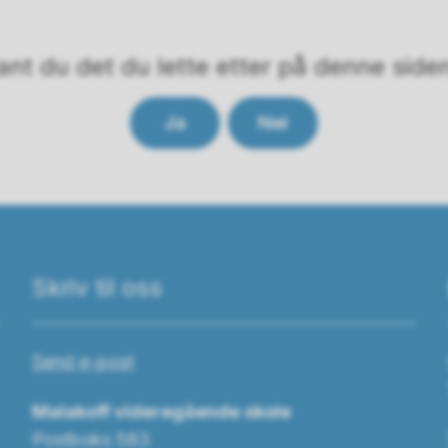
ant du det du lette etter på denne side
Ja
Nei
Skriv til oss
Send e-post
Malakoff videregående skole
Postboks 583