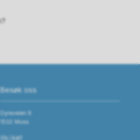
n?
Besøk oss
Dyreveien 9
1532 Moss
Vis i kart