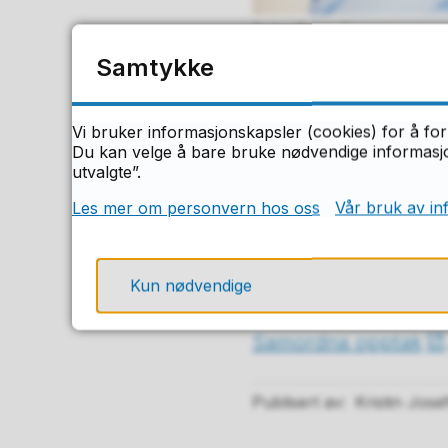
Trine Sirnes
Samtykke
Tidligere ble søknad
men nå må du selv gå
Vi bruker informasjonskapsler (cookies) for å for
Du kan velge å bare bruke nødvendige informasjon
Du kan søke så snart 
utvalgte”.
Les mer om personvern hos oss
Vår bruk av in
Søk om autorisasj
Kun nødvendige
Tips! Du kan sjekke 
Samordna opptak
Publisert av
Kristin Jose