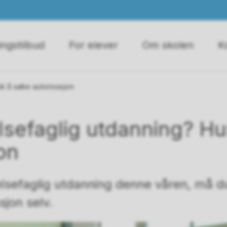
ngstilbud
For elever
Om skolen
K
sk å søke autorisasjon
elsefaglig utdanning? H
on
helsefaglig utdanning denne våren, må d
sjon selv.