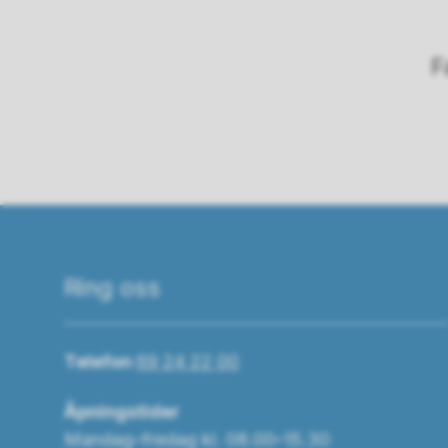
F
Ring oss
Telefon
69 24 22 00
Åpningstider
Mandag–fredag kl. 08.00–15.30