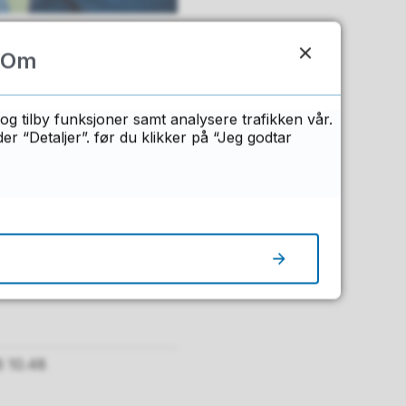
Om
sadministrasjonen,
om godkjenning
.
og tilby funksjoner samt analysere trafikken vår.
 “Detaljer”. før du klikker på “Jeg godtar
nning.
direktoratet
database på
6 10.48