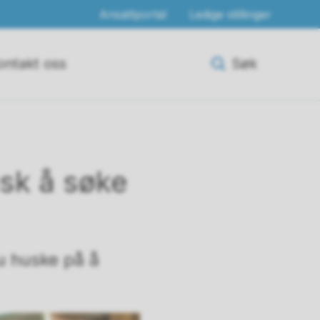
Ansattportal
Ledige stillinger
ontakt oss
Søk
usk å søke
u huske på å