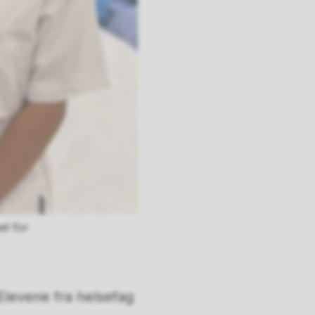
et for
Elevene fra helsefag