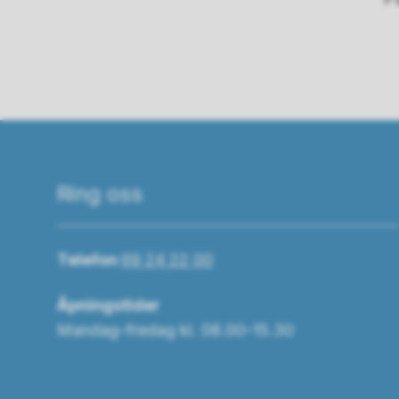
Ring oss
Telefon
69 24 22 00
Åpningstider
Mandag–fredag kl. 08.00–15.30