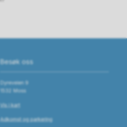
Besøk oss
Dyreveien 9
1532 Moss
Vis i kart
Adkomst og parkering