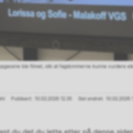
oppgavene ble filmet, slik at fagdommerne kunne vurdere el
ahl
Publisert
10.02.2026 12.35
Sist endret
10.02.2026 
ant du det du lette etter på denne side