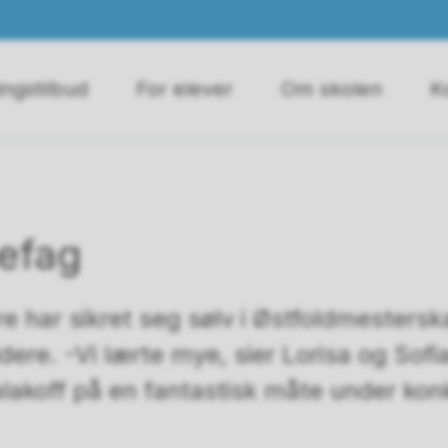
ngstilbud
For elever
Om skolen
K
sefag
e har sikret seg sølv i Østfoldmestersk
dere. -Vi lærte mye, sier Lorisa og Sof
lakoff på en fantastisk måte under ko
.