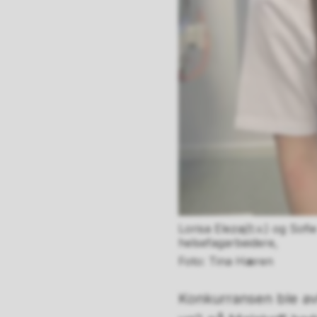
Lorisa Elezaj(t.v.) og Sof
helsefagarbeidere,
Tina Hæren
Konkurransen ble avh