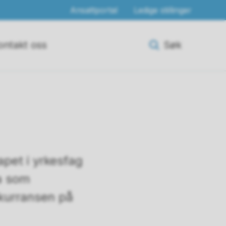
Ansattportal
Ledige stillinger
ontakt oss
Søk
apet i yrkesfag
ia som
nkurransen på