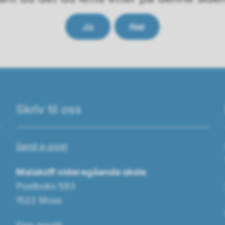
Ja
Nei
Skriv til oss
Send e-post
Malakoff videregående skole
Postboks 583
1522 Moss