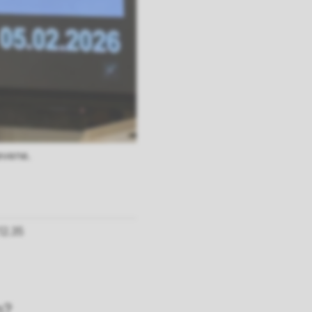
evene.
12.35
n?