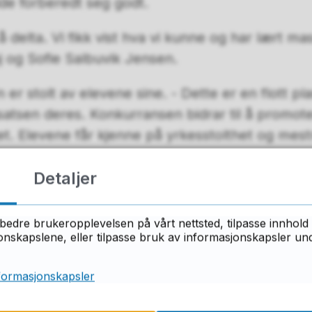
de forberedt seg godt.
 å delta. Vi fikk vist hva vi kunne og har lært ma
aj og Sofie Salbuvik Jensen.
r stolt av elevene sine. - Dette er en flott pla
satsen deres. Konkurransen bidrar til å promot
t. Elevene får kjenne på yrkesstolthet og mest
Hæren.
Detaljer
sølvvinnerne!
bedre brukeropplevelsen på vårt nettsted, tilpasse innhold 
skapslene, eller tilpasse bruk av informasjonskapsler under
formasjonskapsler