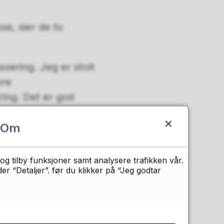
sse, sier de to
ssering. Jeg er stolt
ere
ring. Det er god
Om
og tilby funksjoner samt analysere trafikken vår.
 “Detaljer”. før du klikker på “Jeg godtar