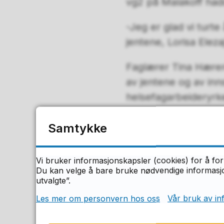
vg2 på Malakoff had
-Jeg er glad vi turte
jentene, Lorisa Elez
Faglærer Tina Hæren e
av jentene og av inn
helsefagarbeideryrke
motivasjon, mener 
Samtykke
Malakoff gratulerer 
Vi bruker informasjonskapsler (cookies) for å for
Du kan velge å bare bruke nødvendige informasjon
utvalgte”.
Les mer om personvern hos oss
Vår bruk av in