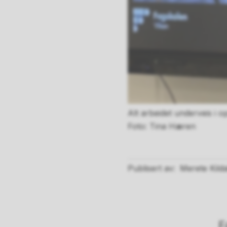
Alt arbeidet underveis i 
Tina Hæren
Publisert av
Merete Kild
F