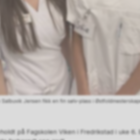
ie Salbuvik Jensen fikk en fin sølv-plass i Østfoldmesterskap
oldt på Fagskolen Viken i Fredrikstad i uke 6. 