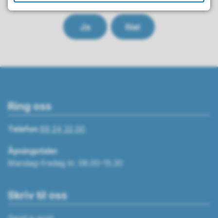
Ja
Nei
Ring oss
Telefon
69 24 22 00
Åpningstider
Mandag–fredag kl. 08.00–15.30
Skriv til oss