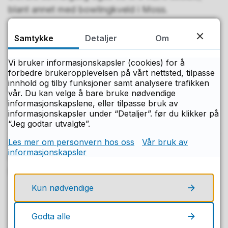
blant annet med bowlingkveld i Moss.
Samtykke
Detaljer
Om
Vi bruker informasjonskapsler (cookies) for å
forbedre brukeropplevelsen på vårt nettsted, tilpasse
EU sponser utvekslingsprogrammet Erasmus+ som
innhold og tilby funksjoner samt analysere trafikken
Malakoff vgs er en del av.
vår. Du kan velge å bare bruke nødvendige
EU
informasjonskapslene, eller tilpasse bruk av
informasjonskapsler under “Detaljer”. før du klikker på
“Jeg godtar utvalgte”.
Les mer om personvern hos oss
Vår bruk av
Publisert av
Merete Kildahl
informasjonskapsler
Publisert
04.02.2026 08.58
Sist endret
27.04.2026 10.41
Kun nødvendige
Fant du det du lette etter på denne
Godta alle
siden?