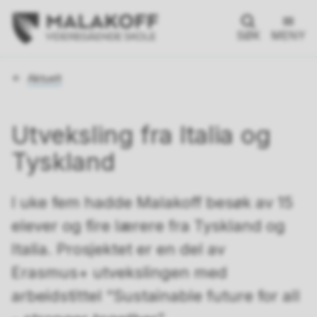
SØK
MENY
Du
Aktuelt
er
her:
Utveksling fra Italia og
Tyskland
I uke fem hadde Malakoff besøk av 15
elever og fire lærere fra Tyskland og
Italia. Prosjektet er en del av
Erasmus+ utvekslingen med
arbeidstittel “Sustainable future for all