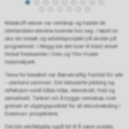
Malakoff-elever var vertskap og hadde de
utenlandske elevene boende hos seg. I løpet av
uka sto besøk og arbeidsprosjekt på skolen på
programmet. I tillegg ble det turer til blant annet
Nobel fredssenter i Oslo og Ytre Hvaler
nasjonalpark.
Tema for besøket var
Bærekraftig framtid for alle
- sterkere sammen
. Det inkluderte jobbing og
refleksjon rundt både miljø, demokrati, fred og
samarbeid. Tanken om å bygge vennskap over
grenser er utgangspunktet for all elevutveksling i
Erasmus+ prosjektene.
Det ble selvfølgelig også tid til å være sosiale,