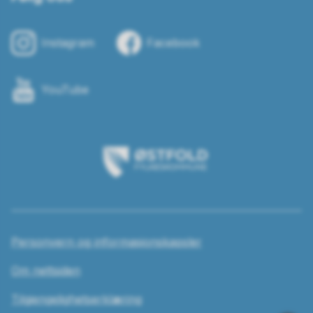
Instagram
Facebook
YouTube
Østfold
fylkeskommune
Personvern og informasjonskapsler
Om nettsiden
Tilgjengelighetserklæring