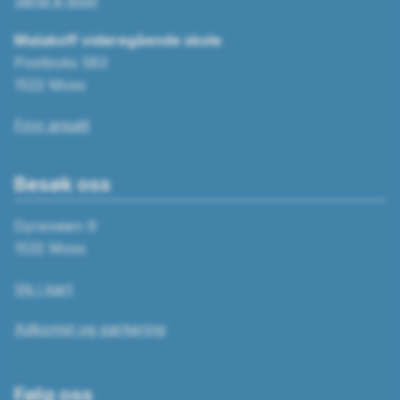
Send e-post
Malakoff videregående skole
Postboks 583
1522 Moss
Finn ansatt
Besøk oss
Dyreveien 9
1532 Moss
Vis i kart
Adkomst og parkering
Følg oss