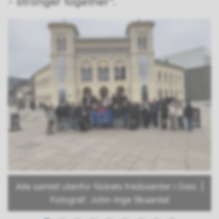
- stronger together”.
Alle samlet utenfor Nobels fredssenter i Oslo. |
Fotograf: John-Inge Skaardal