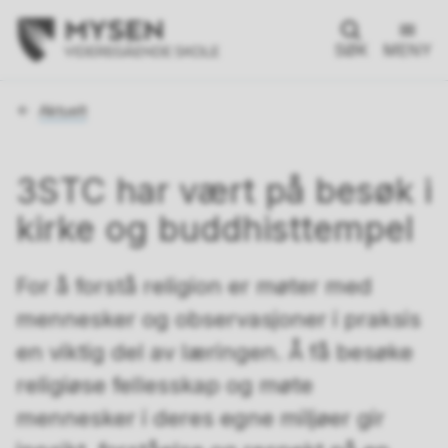
SØK
MENY
Du
Aktuelt
er
her:
3STC har vært på besøk i
kirke og buddhisttempel
For å forstå religion er møter med
mennesker og observasjoner i praksis
en viktig del av læringen. Å få besøke
religiøse fellesskap og møte
mennesker i deres egne miljøer gir