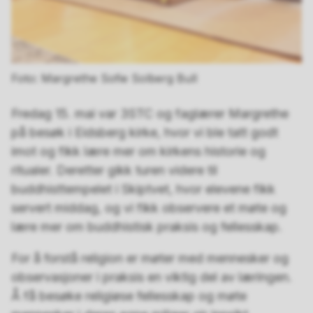
Margrethe Sofie Solberg Bull
Fredag 15. mai var 3STC og faglærer Margrethe
på besøk i Eidsberg kirke, hvor vi ble tatt godt
imot og fikk lære mer om kirkens historie og
ritualer. Deretter gikk turen videre til
buddhisttempelet i Skiptvet, hvor elevene fikk
servert middag, og vi fikk observere et møte og
lære mer om buddhistisk praksis og fellesskap.
For å forstå religion er møter med mennesker og
observasjoner i praksis en viktig del av læringen.
Å få besøke religiøse fellesskap og møte