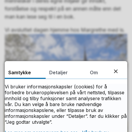
mennesker i deres egne miljøer gir innsikt,
forståelse og respekt på en annen måte enn det
man kan lese seg til i en bok.
Vi avsluttet dagen hjemme hos Margrethe med is.
Samtykke
Detaljer
Om
Vi bruker informasjonskapsler (cookies) for å
forbedre brukeropplevelsen på vårt nettsted, tilpasse
innhold og tilby funksjoner samt analysere trafikken
vår. Du kan velge å bare bruke nødvendige
informasjonskapslene, eller tilpasse bruk av
informasjonskapsler under “Detaljer”. før du klikker på
“Jeg godtar utvalgte”.