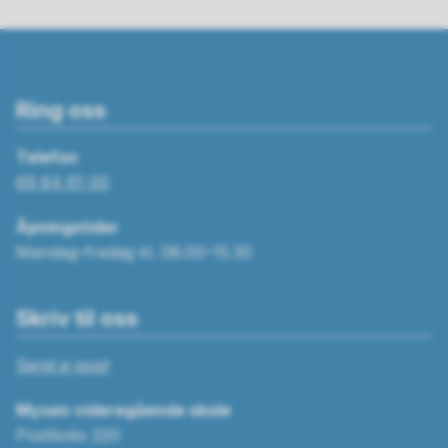
Ring oss
Telefon
69 84 61 00
Åpningstider
Mandag–fredag kl. 08.00–15.30
Skriv til oss
Send e-post
Mysen videregående skole
Postboks 220