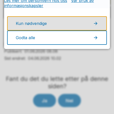
Les mer om personvern hos oss
Vår bruk av
informasjonskapsler
Fotograf: Margrethe Sofie Solberg Bull
Kun nødvendige
Godta alle
Publisert av
Gro Elisabeth Havnås Hovland
Publisert
01.06.2026 08.08
Sist endret
04.06.2026 10.02
Fant du det du lette etter på denne
siden?
Ja
Nei