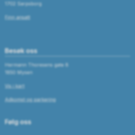
1702 Sarpsborg
Finn ansatt
Besøk oss
Hermann Thoresens gate 8
1850 Mysen
Vis i kart
Adkomst og parkering
Følg oss