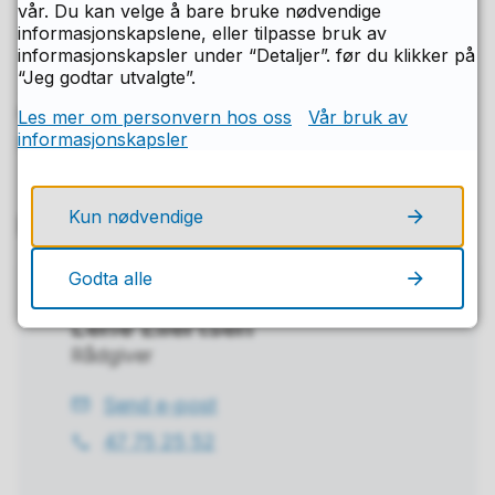
vår. Du kan velge å bare bruke nødvendige
informasjonskapslene, eller tilpasse bruk av
informasjonskapsler under “Detaljer”. før du klikker på
“Jeg godtar utvalgte”.
Publisert
09.01.2026 14.37
Les mer om personvern hos oss
Vår bruk av
informasjonskapsler
Sist endret
27.03.2026 16.16
Kun nødvendige
Kontakt
Godta alle
Lene Eilertsen
Rådgiver
Send e-post
E-
47 75 25 52
post
Telefon