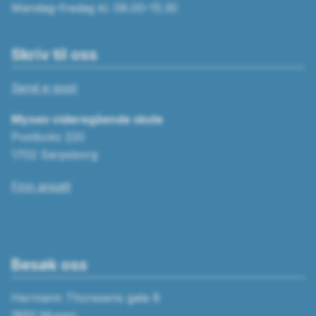
Mandag–fredag kl. 08.00–15.30
Skriv til oss
Send e-post
Mysen videregående skole
Postboks 220
1702 Sarpsborg
Finn ansatt
Besøk oss
Hermann Thoresens gate 8
1850 Mysen