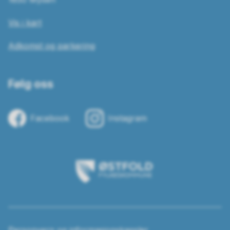
Vis i kart
Adkomst og parkering
Følg oss
Facebook
Instagram
Østfold
fylkeskommune