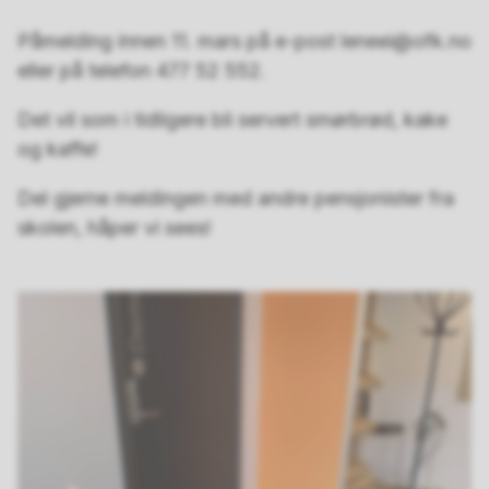
Påmelding innen 11. mars på e-post leneei@ofk.no
eller på telefon 477 52 552.
Det vil som i tidligere bli servert smørbrød, kake
og kaffe!
Del gjerne meldingen med andre pensjonister fra
skolen, håper vi sees!