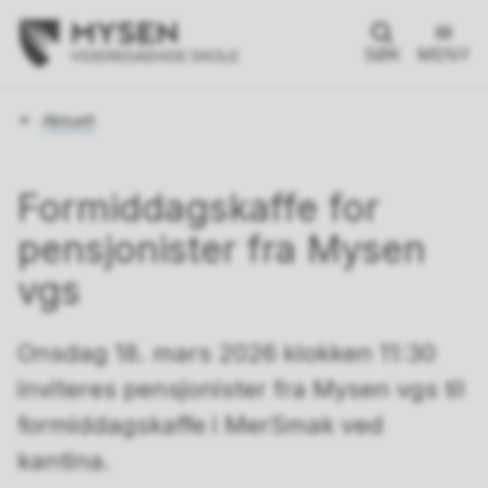
SØK
MENY
Du
Aktuelt
er
her:
Formiddagskaffe for
pensjonister fra Mysen
vgs
Onsdag 18. mars 2026 klokken 11:30
inviteres pensjonister fra Mysen vgs til
formiddagskaffe i MerSmak ved
kantina.