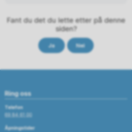
Fant du det du lette etter på denne
siden?
Ja
Nei
Ring oss
Telefon
69 84 61 00
Åpningstider