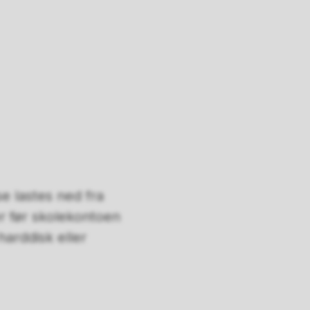
se lastes ned fra
er før skolekontoen
harddisk eller