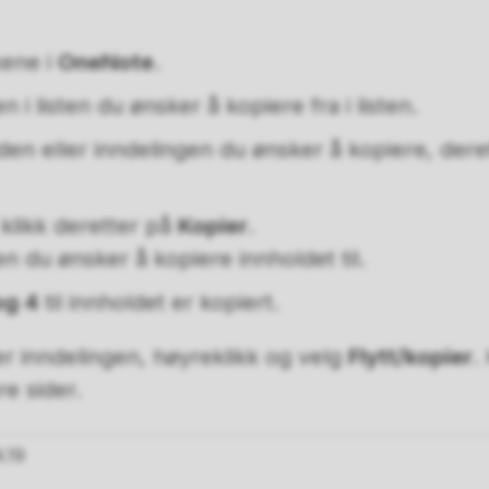
kene i
OneNote
.
 i listen du ønsker å kopiere fra i listen.
den eller inndelingen du ønsker å kopiere, deret
 klikk deretter på
Kopier
.
n du ønsker å kopiere innholdet til.
og 4
til innholdet er kopiert.
er inndelingen, høyreklikk og velg
Flytt/kopier
.
re sider.
.19