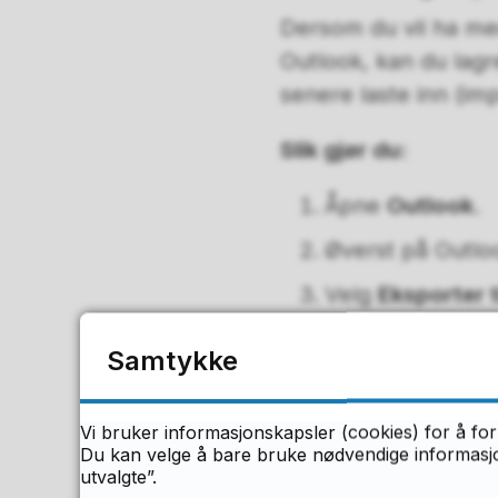
Dersom du vil ha me
Outlook, kan du lagr
senere laste inn (imp
Slik gjør du:
Åpne
Outlook
.
Øverst på Outlo
Velg
Eksporter ti
Velg
Outlook-da
Samtykke
Velg
navnet på
for
Inkluder un
Vi bruker informasjonskapsler (cookies) for å for
Kalender, konta
Du kan velge å bare bruke nødvendige informasjon
utvalgte”.
Klikk på
Bla gj