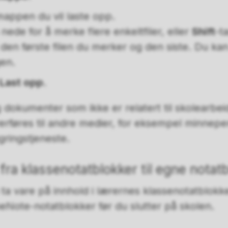
 mappen du vil laste opp.
 nede for å merke flere enkeltfiler, eller
Shift
-t
m den første filen du merker og den siste. Du ka
en.
Last opp
.
og dokumenter som ikke er relatert til skolearbe
erføres til andre medier, for eksempel minnepe
gringstjeneste.
fra klassenotatblokker til egne notat
ta vare på innhold i lærernes klassenotatblokk
eNote-notatblokker før du slutter på skolen.