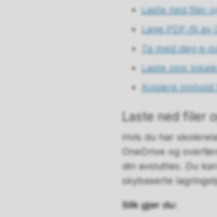
Laste ned filer
Lage PDF-fil av
Ta med deg e-po
Laste opp lokale
Kopiere innhold 
Laste ned filer
Hvis du har skolerel
OneDrive og overføre
din avsluttes. Du ka
skybaserte lagringst
Slik gjør du: