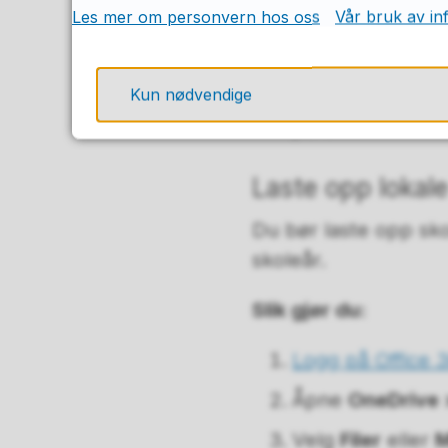
Les mer om personvern hos oss
Vår bruk av in
skybaserte lagri
filnavn, og velg
Kun nødvendige
Velg om du vil 
på
OK
.
Laste opp lokale
Du bør laste opp sko
skoleår.
Slik gjør du:
Logg på Office 
Åpne
OneDrive 
Velg
Filer
eller