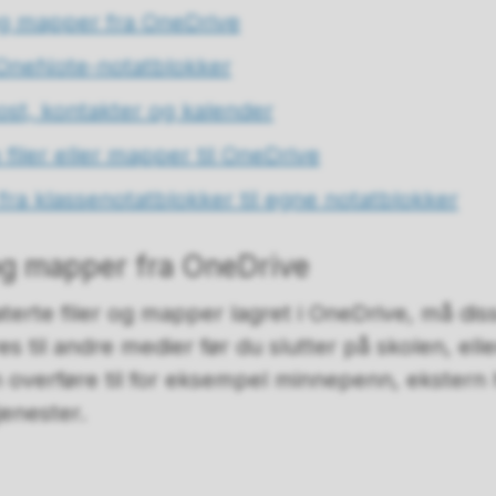
 og mapper fra OneDrive
 OneNote-notatblokker
st, kontakter og kalender
 filer eller mapper til OneDrive
fra klassenotatblokker til egne notatblokker
 og mapper fra OneDrive
aterte filer og mapper lagret i OneDrive, må dis
s til andre medier før du slutter på skolen, ell
n overføre til for eksempel minnepenn, ekstern 
jenester.