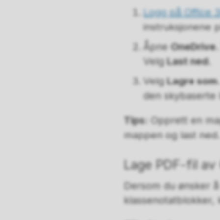
Logg på Office 
instruksjonene 
Åpne
OneDrive
Velg
Last ned
.
Velg
Lagre som
den skybaserte l
Tips:
Opprett en map
mappen og last ned.
Lage PDF-fil av
Dersom du ønsker å t
klassenotatblokker, 