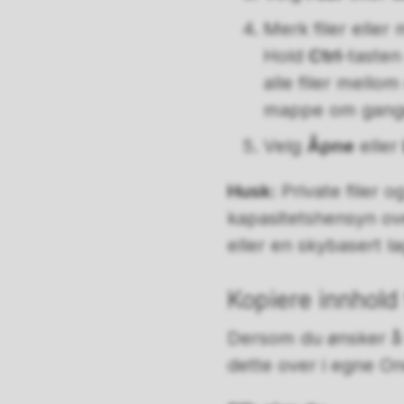
Merk filer eller
Hold
Ctrl
-tasten
alle filer mello
mappe om gang
Velg
Åpne
eller
Husk:
Private filer 
kapasitetshensyn ov
eller en skybasert la
Kopiere innhold 
Dersom du ønsker å 
dette over i egne On