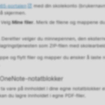
365-portalen
med din skolekonto (brukernavn
på skjermen.
. Velg
Mine filer
. Merk de filene og mappene du
. Deretter velger du minnepennen, den ekstern
agringstjenesten som ZIP-filen med skolearbeid
pe og flytt filer og mapper du ønsker å laste 
 OneNote-notatblokker
a vare på innholdet i dine egne notatblokker e
kan du lagre innholdet i egne PDF-filer.