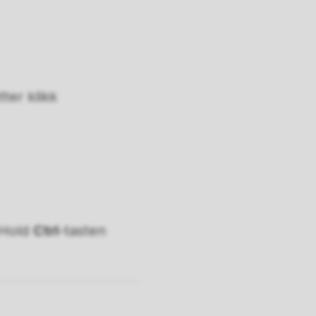
ter klikk
 Hold
Ctrl
-tasten