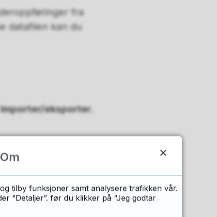
deroppføringer fra
ne datafilen kan du
>
Importer/eksporter.
Om
 det er merket av
eksportert:
og tilby funksjoner samt analysere trafikken vår.
 “Detaljer”. før du klikker på “Jeg godtar
rddisken eller den