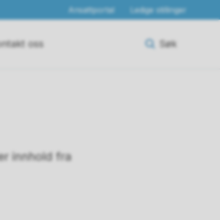
Ansattportal
Ledige stillinger
ntakt oss
Søk
r innhold fra