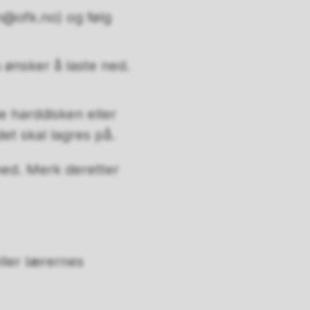
@ofk.no) og følg
 ønsker å laste ned.
e harddisken eller
et skal lagres på.
ned. Merk deretter
ller lærernes