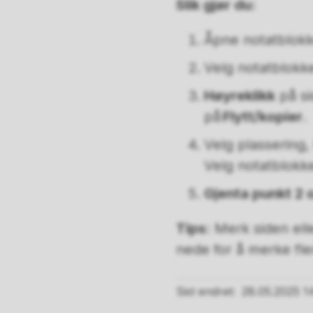
Slik gjør du:
Åpne notatblok
Velg notatblokken
Høyreklikk
på si
på
Flytt/kopier
.
Velg plassering,
Velg notatblokke
Gjenta punkt 2 
Tips
: Merk siden ell
nede for å merke fle
Sist endret
28.05.2025 14