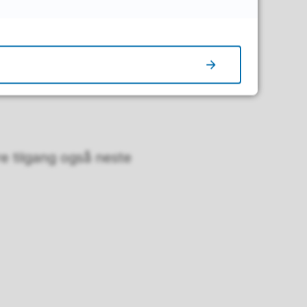
. Skriv inn et
fritt passord
, klikk
re tilgang også neste