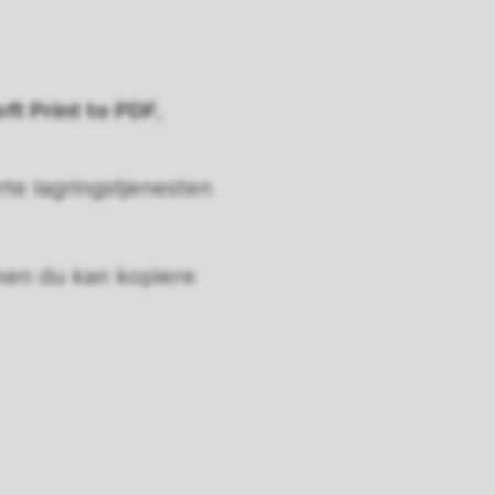
ft Print to PDF
,
te lagringstjenesten
men du kan kopiere