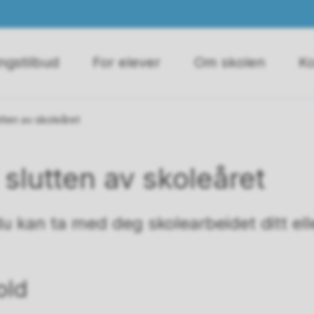
ngstilbud
For elever
Om skolen
Ko
lutten av skoleåret
l slutten av skoleåret
u kan ta med deg skolearbeidet ditt elle
old