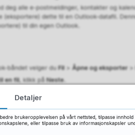
d deg alle e-postmeldinger, kontakter og kalen
e (eksportere) dette til en Outlook-datafil. Den
ortere) til din egen Outlook.
ok-båndet velger du
Fil
>
Åpne og eksporter
l en fil
, klikk på
Neste
.
tafil (PST)
, klikk på
Neste.
Detaljer
 e-postkontoen
du vil eksportere. Kontroller at
dermapper.
På denne måten blir alt på kontoen 
bedre brukeropplevelsen på vårt nettsted, tilpasse innhold 
kter og innboks. Velg
Neste.
skapslene, eller tilpasse bruk av informasjonskapsler under
ennom
for å velge minnepennen, den eksterne ha