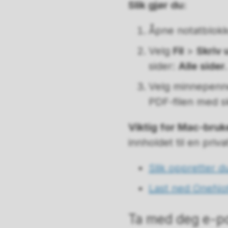
Slik gjør du:
Åpne notatblok
Velg
Fil
>
Skriv 
sider:
Alle sider.
Velg minnepenne
PDF-filen med sk
Viktig for Mac-bruk
innholdet til en priv
Slik oppretter d
Last ned OneNo
Ta med deg e-po