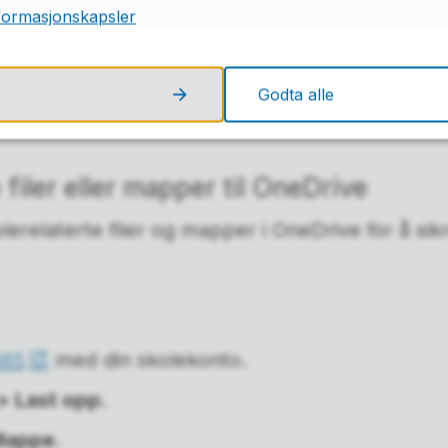
formasjonskapsler
ngstjenesten Outlook-datafil (PST) skal lagres på
OK
, deretter
Fullfør
.
Godta alle
beskytte
Outlook
-datafil (PST) filen med et
valg
 filer eller mapper til OneDrive
lerelaterte filer og mapper i OneDrive for å sik
365
med din skolekonto.
> Last opp
.
Mappe
.