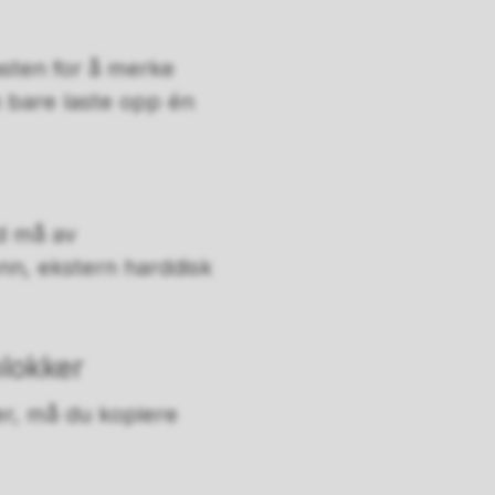
asten for å merke
n bare laste opp én
id må av
nn, ekstern harddisk
blokker
er, må du kopiere