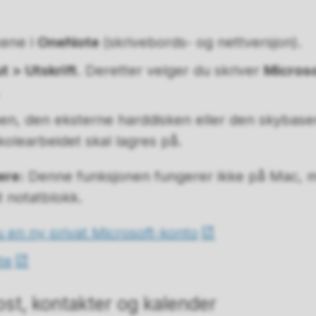
kene i
OneNote
(skrivebords- og nettversjon).
ut > Utskrift
. Deretter velger du skriver
Microso
n, den eksterne harddisken eller den skybaser
olearbeidet skal lagres på.
ere:
Denne funksjonen fungerer ikke på Mac, 
at notatblokk.
u en ny privat Microsoft-konto
te
st, kontakter og kalender