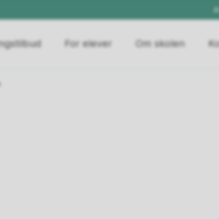
A
ngstilbud
For elever
Om skolen
Ko
s