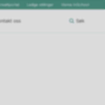
nsattportal
Ledige stillinger
Visma InSchool
ntakt oss
Søk