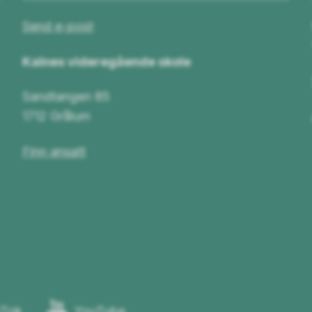
Send e-post
Kalnes videregående skole
Sandtangen 85
1712 Grålum
Finn ansatt
kTok
YouTube