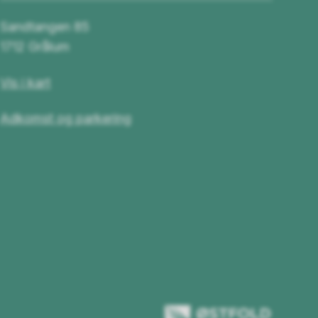
Sandtangen 85
1712 Grålum
Vis i kart
Adkomst og parkering