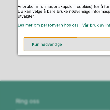
Vi bruker informasjonskapsler (cookies) for å for
Du kan velge å bare bruke nødvendige informasjon
utvalgte”.
Les mer om personvern hos oss
Vår bruk av in
Kun nødvendige
F
Ring oss