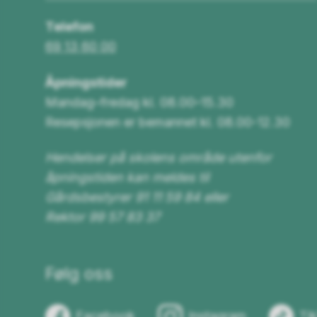
Telefon
69 13 60 00
Åpningstider
Mandag–fredag kl. 08.00–15.30
Resepsjonen er bemannet kl. 08.00-12.30
Hendelser på skolens område utenfor
åpningstiden kan meldes til
Gårdsbestyrer 91 11 59 84 eller
Rektor 99 57 83 37
Følg oss
Facebook
Instagram
Ti