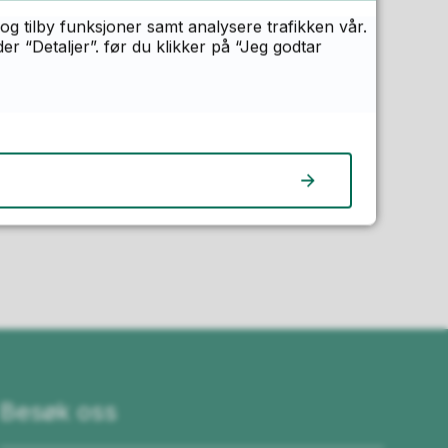
og tilby funksjoner samt analysere trafikken vår.
 “Detaljer”. før du klikker på “Jeg godtar
n?
Besøk oss