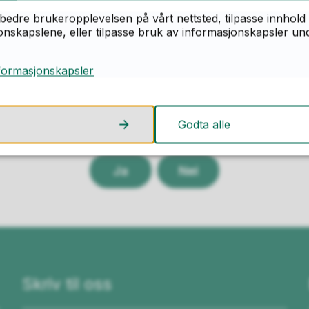
bedre brukeropplevelsen på vårt nettsted, tilpasse innhold 
skapslene, eller tilpasse bruk av informasjonskapsler under
formasjonskapsler
Godta alle
ant du det du lette etter på denne side
Ja
Nei
Skriv til oss