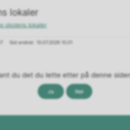
s lokaler
v skolens lokaler
27
Sist endret
10.07.2026 10.01
ant du det du lette etter på denne side
Ja
Nei