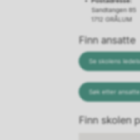
Postadresse:
Sandtangen 85
1712 GRÅLUM
Finn ansatte
Se skolens ledel
Søk etter ansatte
Finn skolen p