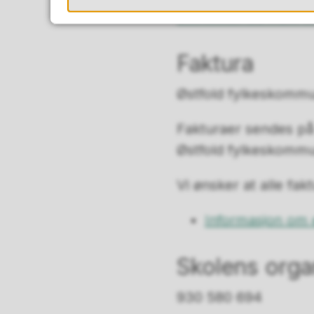
Slik finner du fram ti
Faktura
Østfold fylkeskommun
Fakturaer sendes på 
Østfold fylkeskomm
Vi ønsker at alle f
Informasjon om 
Skolens org
930 580 694