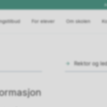
A
ngstilbud
For elever
Om skolen
Ko
Rektor og le
formasjon