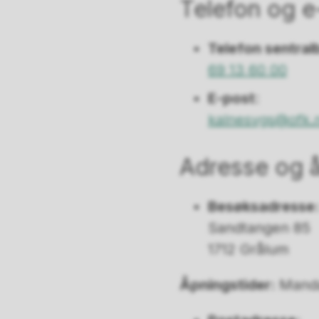
Telefon og e
Telefon sentral
69 13 60 00
E-post
:
kalnesvgs@ofk.
Adresse og å
Besøksadresse
Sandtangen 85
1712 Grålum
Åpningstider:
Manda