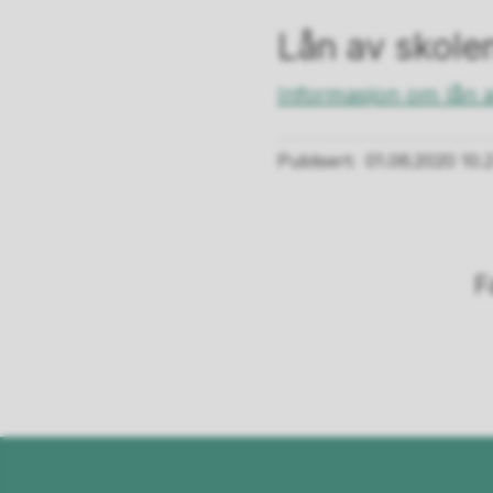
Lån av skolen
Informasjon om lån a
Publisert
01.06.2020 10.
F