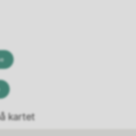
se
å kartet