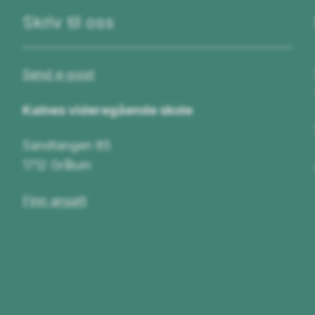
Skriv til oss
Send e-post
Kalnes videregående skole
Sandtangen 85
1712 Grålum
Finn ansatt