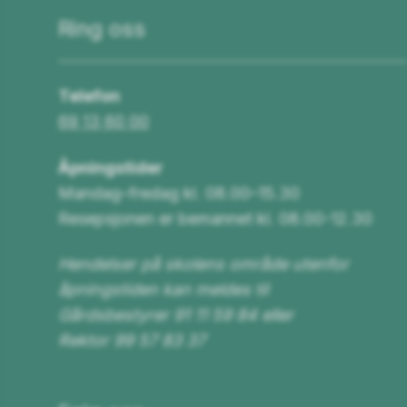
Ring oss
Telefon
69 13 60 00
Åpningstider
Mandag–fredag kl. 08.00–15.30
Resepsjonen er bemannet kl. 08.00-12.30
Hendelser på skolens område utenfor
åpningstiden kan meldes til
Gårdsbestyrer 91 11 59 84 eller
Rektor 99 57 83 37