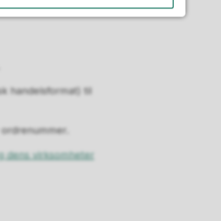
k handelsformat) til
er ordrenummer.
og dens virksomheter