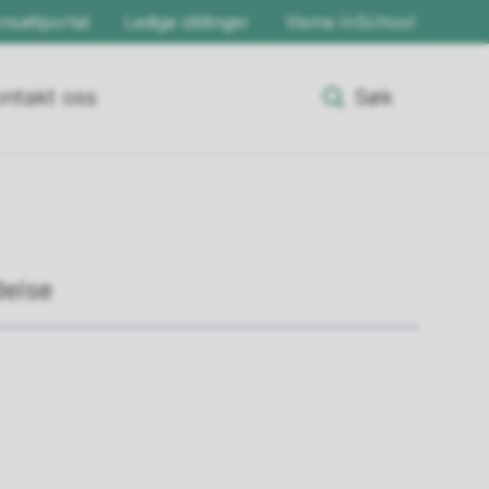
nsattportal
Ledige stillinger
Visma InSchool
ntakt oss
Søk
delse