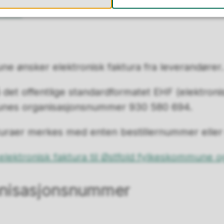
l oss.
e ønsker elektronisk faktura fra leverandører.
det offentlige standardformatet EHF (elektronis
unes organisasjonsnummer 930 580 694.
akturaer merkes med enten bestillernummer ell
elektronisk faktura til Østfold fylkeskommune 
anisasjonsnummer