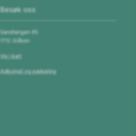
Besøk oss
Sandtangen 85
1712 Grålum
Vis i kart
Adkomst og parkering