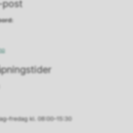
-post
bord:
no
pningstider
:
g–fredag kl. 08:00–15:30