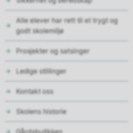
Sikkerhet og beredskap
Alle elever har rett til et trygt og
godt skolemiljø
Prosjekter og satsinger
Ledige stillinger
Kontakt oss
Skolens historie
Gårdsbutikken