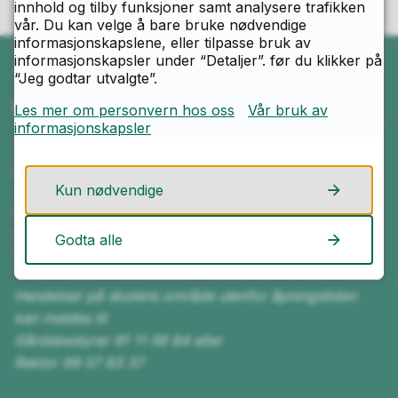
innhold og tilby funksjoner samt analysere trafikken
vår. Du kan velge å bare bruke nødvendige
informasjonskapslene, eller tilpasse bruk av
informasjonskapsler under “Detaljer”. før du klikker på
“Jeg godtar utvalgte”.
Ring oss
Les mer om personvern hos oss
Vår bruk av
informasjonskapsler
Telefon
69 13 60 00
Kun nødvendige
Åpningstider
Mandag–fredag kl. 08.00–15.30
Godta alle
Resepsjonen er bemannet kl. 08.00-12.30
Hendelser på skolens område utenfor åpningstiden
kan meldes til
Gårdsbestyrer 91 11 59 84 eller
Rektor 99 57 83 37