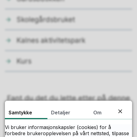
Skolegårdsbruket
Kalnes aktivitetspark
Kurs
Fant du det du lette etter på denne
siden?
Samtykke
Detaljer
Om
Ja
Nei
Vi bruker informasjonskapsler (cookies) for å
forbedre brukeropplevelsen på vårt nettsted, tilpasse