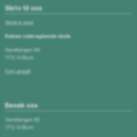
Skriv til oss
Send e-post
Kalnes videregående skole
Sandtangen 85
1712 Grålum
Finn ansatt
Besøk oss
Sandtangen 85
1712 Grålum