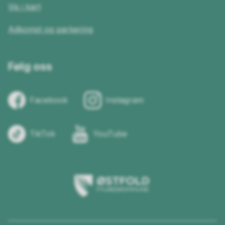
Vis i kart
Adkomst og parkering
Følg oss
Facebook
Instagram
TikTok
YouTube
Østfold
fylkeskommune