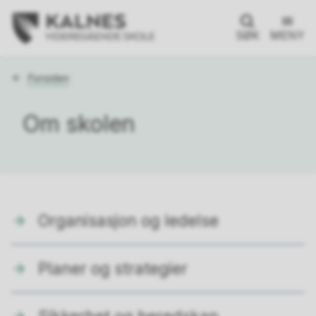
SØK
MENY
Du
Forsiden
er
her:
Om skolen
Organisasjon og ledelse
Planer og strategier