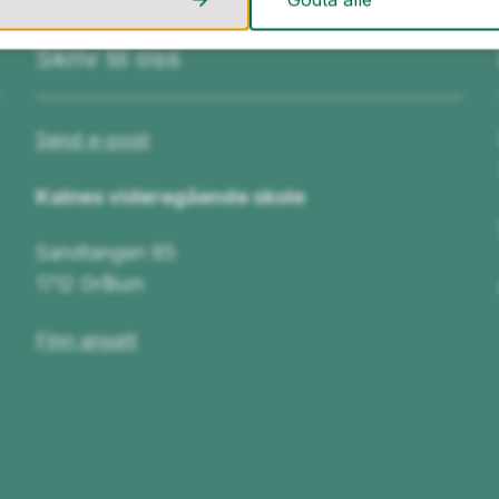
Skriv til oss
Send e-post
Kalnes videregående skole
Sandtangen 85
1712 Grålum
Finn ansatt