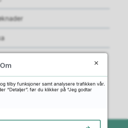
øknader
ka
Om
n?
og tilby funksjoner samt analysere trafikken vår.
 “Detaljer”. før du klikker på “Jeg godtar