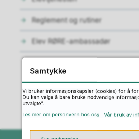
Reglement og rutiner
Elev RØRE-ambassadør
Samtykke
F
Vi bruker informasjonskapsler (cookies) for å for
Du kan velge å bare bruke nødvendige informasjon
utvalgte”.
Les mer om personvern hos oss
Vår bruk av in
Kun nødvendige