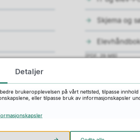
Skjema og s
Elevhåndbo
(PDF, 29 MB)
Detaljer
ant du det du lette etter på denne side
bedre brukeropplevelsen på vårt nettsted, tilpasse innhold 
skapslene, eller tilpasse bruk av informasjonskapsler under
Ja
Nei
formasjonskapsler
Godta alle