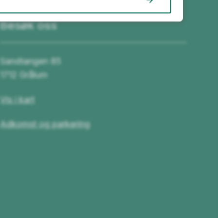
Besøk oss
Sandtangen 85
1712 Grålum
Vis i kart
Adkomst og parkering