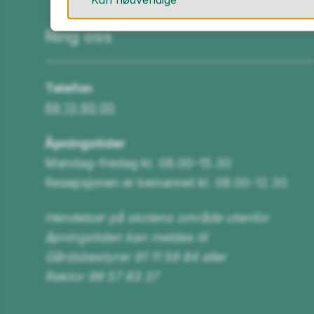
Ring oss
Telefon
69 13 60 00
Åpningstider
Mandag–fredag kl. 08.00–15.30
Resepsjonen er bemannet kl. 08.00-12.30
Hendelser på skolens område utenfor
åpningstiden kan meldes til
Gårdsbestyrer 91 11 59 84 eller
Rektor 99 57 83 37