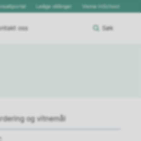
nsattportal
Ledige stillinger
Visma InSchool
ntakt oss
Søk
rdering og vitnemål
C