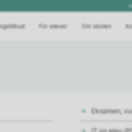
A
ngstilbud
For elever
Om skolen
Ko
Eksamen, vu
IT og elev-P