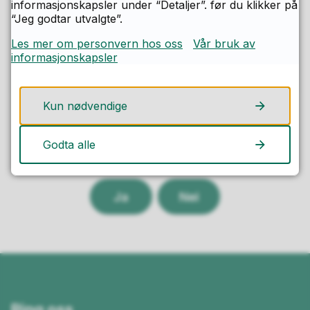
Lærer
informasjonskapsler under “Detaljer”. før du klikker på
“Jeg godtar utvalgte”.
Send e-post
E-
Les mer om personvern hos oss
Vår bruk av
69 13 60 00
informasjonskapsler
post
Telefon
Kun nødvendige
Fant du det du lette etter på denne
Godta alle
siden?
Ja
Nei
Ring oss