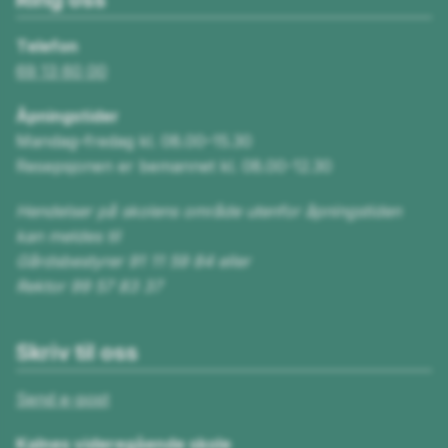
Telefon
69 13 60 00
Åpningstider
Mandag–fredag kl. 08.00–15.30
Resepsjonen er bemannet kl. 08.00-12.30
Hendelser på skolens område utenfor åpningstiden
kan meldes til
Gårdsbestyrer 91 11 59 84 eller
Rektor 99 57 83 37
Skriv til oss
Send e-post
Kalnes videregående skole