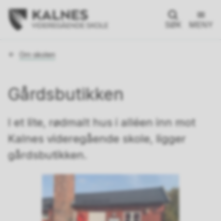
SØK
MENY
Du
Om skolen
er
her:
Gårdsbutikken
I et lite, rødmalt hus i alléen inn mot
Kalnes videregående skole, ligger
gårdsbutikken.