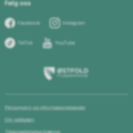
Følg oss
Facebook
Instagram
TikTok
YouTube
Østfold
fylkeskommune
Personvern og informasjonskapsler
Om nettsiden
Tilgjengelighetserklæring