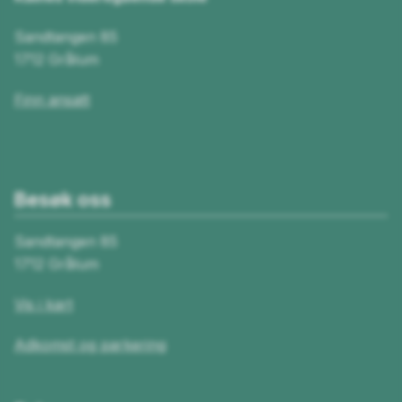
Sandtangen 85
1712 Grålum
Finn ansatt
Besøk oss
Sandtangen 85
1712 Grålum
Vis i kart
Adkomst og parkering