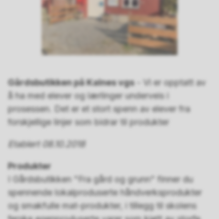
Gårdsbutikken på Kalnes vgs
- Vi er opptatt av
å ha med elever og lærlinger underveis i
prosessen. Det er et stort spenn av elever fra
forskjellige linjer som bidrar til produkter
Etablert 08.10.2018
Produkter
I Gårdsbutikken "Fra gård og grunn" finner du
spennende lokalproduserte håndverksprodukter
og smakfulle mat-produkter, i tillegg til skolens
ferske egenproduserte varer som kjøtt av storfe