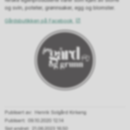
og svin, poteter, grønnsaker, egg og blomster.
Gårdsbutikken på Facebook
Publisert av
Henrik Solgård Kirkeng
Publisert
09.10.2020 12.14
Sist endret
21.06.2023 16.50