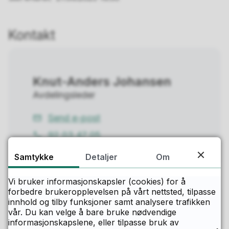
Kontakt
Knut-Anders Johansen
Avdelingsleder
Send e-post
E-
92 03 47 05
post
Telefon
Samtykke
Detaljer
Om
Vi bruker informasjonskapsler (cookies) for å
forbedre brukeropplevelsen på vårt nettsted, tilpasse
innhold og tilby funksjoner samt analysere trafikken
vår. Du kan velge å bare bruke nødvendige
Ann-Kristin Lund
informasjonskapslene, eller tilpasse bruk av