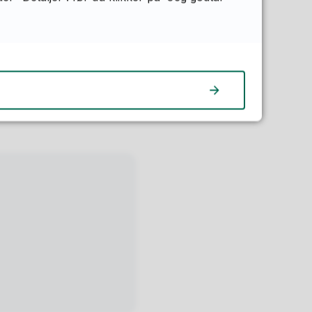
 gravhauger, røyser
ser.
 10.48