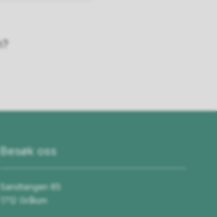
n?
Besøk oss
Sandtangen 85
1712 Grålum