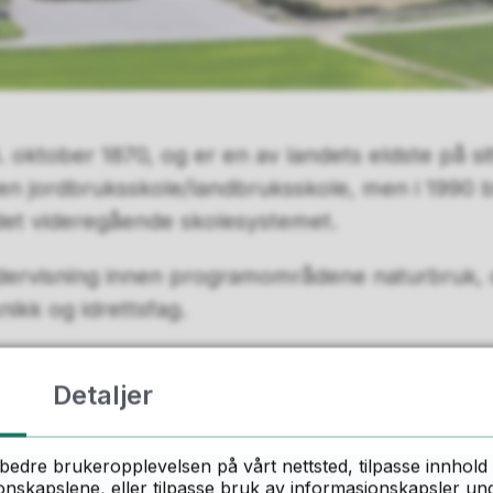
. oktober 1870, og er en av landets eldste på si
en jordbruksskole/landbruksskole, men i 1990 b
 det videregående skolesystemet.
dervisning innen programområdene naturbruk, 
ikk og idrettsfag.
t til ved Vestvannet ved E6, ca. 6 km fra Sarp
Detaljer
 i tillegg til en bygningsmasse på over 50 bygn
r dyrket mark og 4000 dekar utmark.
bedre brukeropplevelsen på vårt nettsted, tilpasse innhold 
 ble tørrlagt for ca. 6000 år siden, og det er g
skapslene, eller tilpasse bruk av informasjonskapsler under