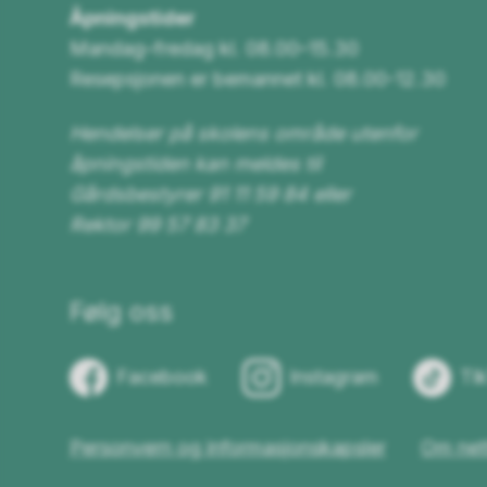
Åpningstider
Mandag–fredag kl. 08.00–15.30
Resepsjonen er bemannet kl. 08.00-12.30
Hendelser på skolens område utenfor
åpningstiden kan meldes til
Gårdsbestyrer 91 11 59 84 eller
Rektor 99 57 83 37
Følg oss
Facebook
Instagram
Ti
Personvern og informasjonskapsler
Om net