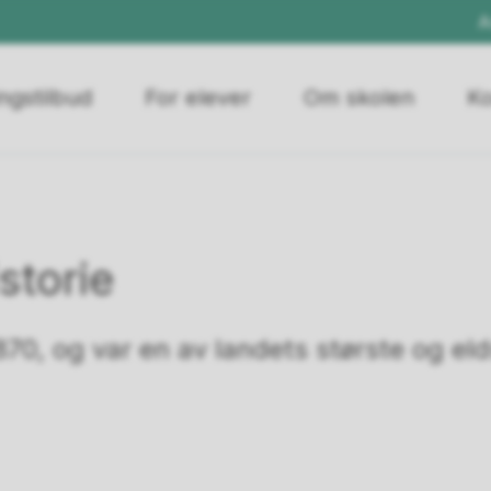
A
ngstilbud
For elever
Om skolen
Ko
storie
1870, og var en av landets største og eld