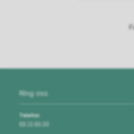
F
Ring oss
Telefon
69 13 60 00