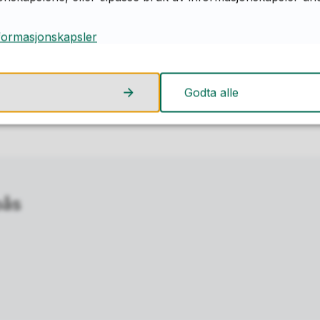
åder. Helleristningene er mest kjent, men også
t på Kalnes. Kalnes har godt over 400 elevplas
formasjonskapsler
land
Publisert
11.09.2020 13.12
Sist endret
27.10.2023
Godta alle
pås