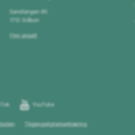
Sandtangen 85
1712 Grålum
Finn ansatt
kTok
YouTube
tsiden
Tilgjengelighetserklæring