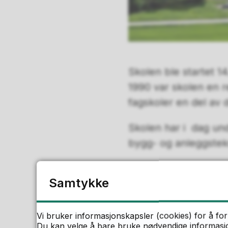
Skolen ble startet 14
1990 var skolen en r
fagskoler en del av
Skolen har i dag un
bygg- og anleggstekn
Skolen ligger vakker
Samtykke
har god plass og har
smått, ca 1500 deka
Vi bruker informasjonskapsler (cookies) for å for
Slettene rundt skolen
Du kan velge å bare bruke nødvendige informasjon