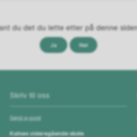
ant du det du lette etter på denne side
Ja
Nei
Skriv til oss
Send e-post
Kalnes videregående skole