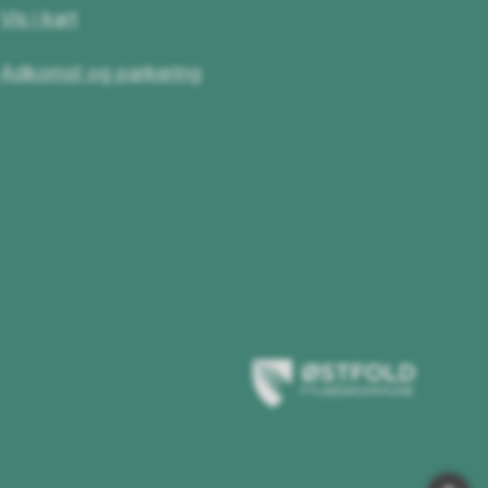
Vis i kart
Adkomst og parkering
Østfold
fylkeskommune