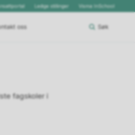
nsattportal
Ledige stillinger
Visma InSchool
ntakt oss
Søk
ste fagskoler i