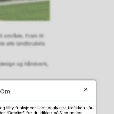
tt område. Fram til
le alle landbrukets
design og håndverk,
sborg sentrum. Skolen
Om
inger med stort og
og tilby funksjoner samt analysere trafikken vår.
jort mange historiske
 “Detaljer”. før du klikker på “Jeg godtar