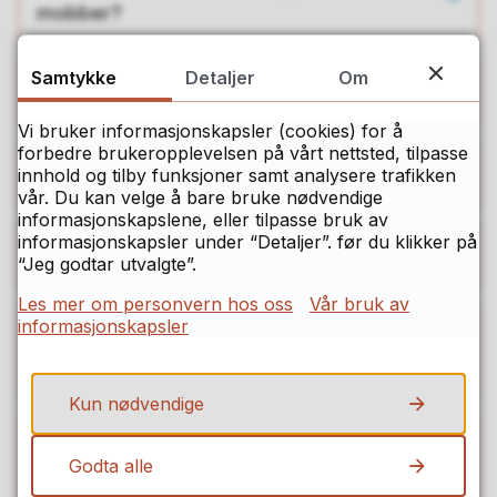
mobber?
Samtykke
Detaljer
Om
Hva må jeg selv bidra med?
Vi bruker informasjonskapsler (cookies) for å
forbedre brukeropplevelsen på vårt nettsted, tilpasse
Hva kan jeg få hjelp med?
innhold og tilby funksjoner samt analysere trafikken
vår. Du kan velge å bare bruke nødvendige
informasjonskapslene, eller tilpasse bruk av
informasjonskapsler under “Detaljer”. før du klikker på
Konsekvenser for en som mobber
“Jeg godtar utvalgte”.
Les mer om personvern hos oss
Vår bruk av
informasjonskapsler
Hvem skal ta saken videre, hvem blir
involvert?
Kun nødvendige
Hvordan blir informasjonen fra meg
Godta alle
behandlet?