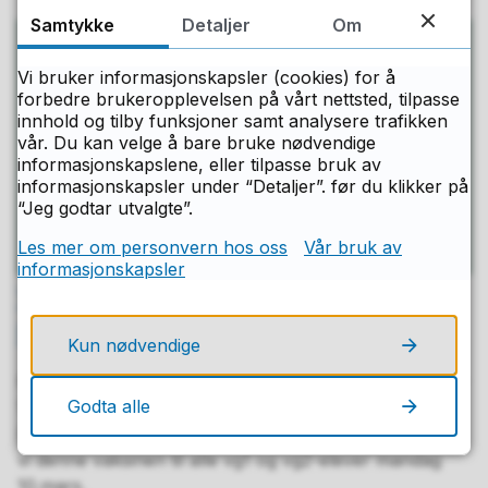
Samtykke
Detaljer
Om
Vi bruker informasjonskapsler (cookies) for å
forbedre brukeropplevelsen på vårt nettsted, tilpasse
innhold og tilby funksjoner samt analysere trafikken
vår. Du kan velge å bare bruke nødvendige
informasjonskapslene, eller tilpasse bruk av
informasjonskapsler under “Detaljer”. før du klikker på
“Jeg godtar utvalgte”.
Les mer om personvern hos oss
Vår bruk av
informasjonskapsler
Vaksine mot smittsom
hjernehinnebetennelse
Kun nødvendige
Folkehelseinstituttet anbefaler at ungdom i alderen 16–
Godta alle
19 år vaksinerer seg mot meningokokksykdom
(smittsom hjernehinnebetennelse). På Malakoff tilbyr
vi denne vaksinen til alle vg1 og vg2-elever mandag
10.mars.