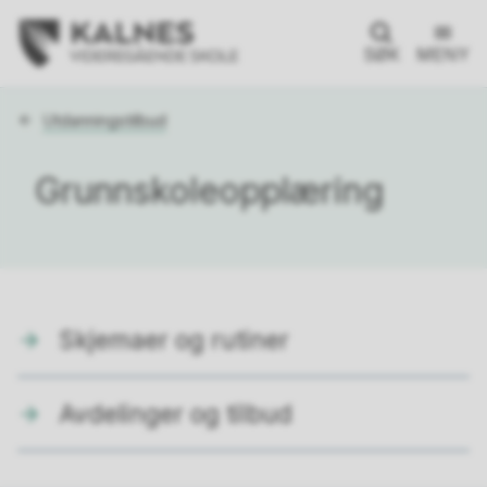
SØK
MENY
Du
Utdanningstilbud
er
her:
Grunnskoleopplæring
Skjemaer og rutiner
Avdelinger og tilbud