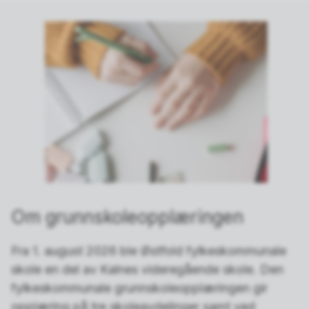
Om grunnskoleopplæringen
Fra 1. august 2026 ble Østfold fylkeskommunale
skole en del av Kalnes videregående skole. Den
fylkeskommunale grunnskoleopplæringen gir
opplæring på tre skoleavdelinger samt ved