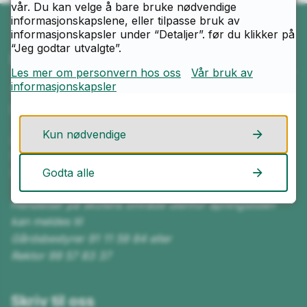
vår. Du kan velge å bare bruke nødvendige
informasjonskapslene, eller tilpasse bruk av
informasjonskapsler under “Detaljer”. før du klikker på
“Jeg godtar utvalgte”.
Ring oss
Les mer om personvern hos oss
Vår bruk av
informasjonskapsler
Telefon
69 13 60 00
Kun nødvendige
Åpningstider
Mandag–fredag kl. 08.00–15.30
Godta alle
Resepsjonen er bemannet kl. 08.00-12.30
Hendelser på skolens område utenfor åpningstiden
kan meldes til
Gårdsbestyrer 91 11 59 84 eller
Rektor 99 57 83 37
Skriv til oss