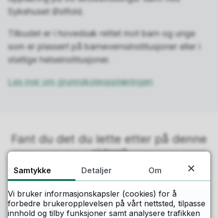
Sykehuset Østfold.
Tilbudet er i hovedsak rettet mot barn og unge
som er plassert på barnevernsinstitusjoner eller i
statlige helseinstitusjoner.
Les mer om grunnskoleopplæringen
Fant du det du lette etter på denne
siden?
Samtykke
Detaljer
Om
Ja
Nei
Vi bruker informasjonskapsler (cookies) for å
forbedre brukeropplevelsen på vårt nettsted, tilpasse
innhold og tilby funksjoner samt analysere trafikken