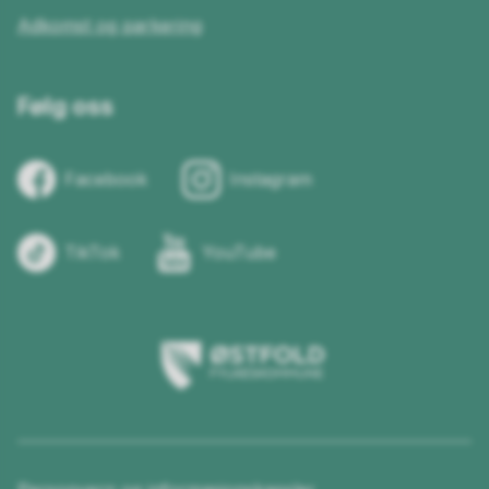
Adkomst og parkering
Følg oss
Facebook
Instagram
TikTok
YouTube
Østfold
fylkeskommune