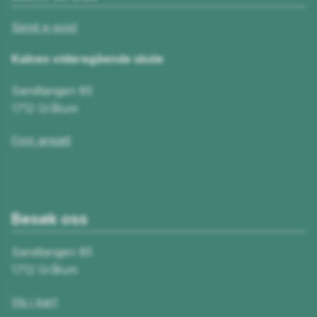
Send e-post
Kalnes videregående skole
Sandtangen 85
1712 Grålum
Finn ansatt
Besøk oss
Sandtangen 85
1712 Grålum
Vis i kart